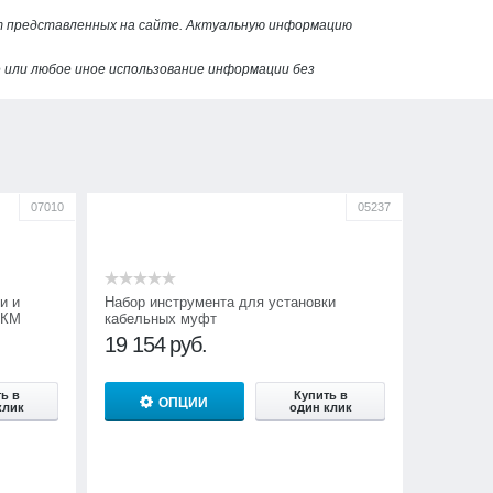
от представленных на сайте. Актуальную информацию
или любое иное использование информации без
07010
05237
и и
Набор инструмента для установки
МКМ
кабельных муфт
19 154
руб.
ь в
Купить в
ОПЦИИ
клик
один клик