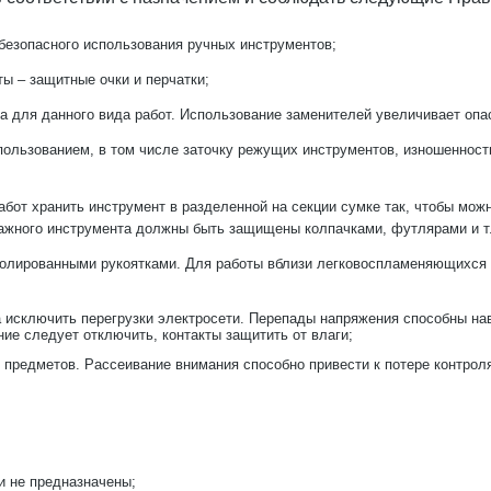
безопасного использования ручных инструментов;
ы – защитные очки и перчатки;
а для данного вида работ. Использование заменителей увеличивает опа
ользованием, в том числе заточку режущих инструментов, изношенность
абот хранить инструмент в разделенной на секции сумке так, чтобы мо
тажного инструмента должны быть защищены колпачками, футлярами и т.
изолированными рукоятками. Для работы вблизи легковоспламеняющихся
а исключить перегрузки электросети. Перепады напряжения способны на
ние следует отключить, контакты защитить от влаги;
х предметов. Рассеивание внимания способно привести к потере контрол
и не предназначены;