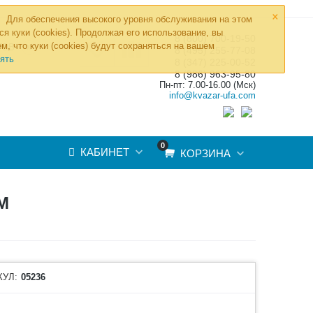
×
Для обеспечения высокого уровня обслуживания на этом
ся куки (cookies). Продолжая его использование, вы
8 (800) 700-19-50
»
м, что куки (cookies) будут сохраняться на вашем
ТОВ
8 (495) 255-77-08
ять
8 (347) 225-00-52
8 (986) 963-95-80
Пн-пт: 7.00-16.00 (Мск)
info@kvazar-ufa.com
0
КАБИНЕТ
КОРЗИНА
М
КУЛ:
05236