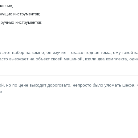
вление;
ежущих инструментов;
 ручных инструментов;
этот набор на компе, он изучил – сказал годная тема, ему такой как
асто выезжает на объект своей машиной, взяли два комплекта, один
й, но по цене выходит дороговато, непросто было уломать шефа. ч
е.