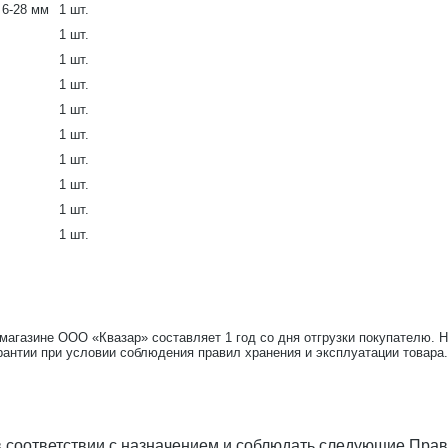
 6-28 мм
1 шт.
1 шт.
1 шт.
1 шт.
1 шт.
1 шт.
1 шт.
1 шт.
1 шт.
1 шт.
-магазине ООО «Квазар» составляет 1 год со дня отгрузки покупателю. 
рантии при условии соблюдения правил хранения и эксплуатации товара.
 соответствии с назначением и соблюдать следующие Прав