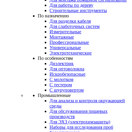
Для работы по дереву
Строительные инструменты
По назначению
Для разделки кабеля
Для слаботочных систем
Измерительные
Монтажные
Профессиональные
Универсальные
Электротехнические
По особенностям
Диэлектрик
Для оптоволокна
Искробезопасные
С молотком
С тестером
С шуруповертом
Промышленные
Для анализа и контроля окружающей
среды
Для обслуживания пищевых
производств
Для ЭХЗ (электрохимзащиты)
Наборы для исследования проб