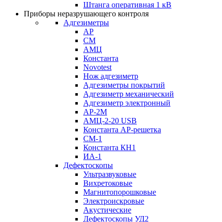
Штанга оперативная 1 кВ
Приборы неразрушающего контроля
Адгезиметры
АР
СМ
АМЦ
Константа
Novotest
Нож адгезиметр
Адгезиметры покрытий
Адгезиметр механический
Адгезиметр электронный
АР-2М
АМЦ-2-20 USB
Константа АР-решетка
СМ-1
Константа КН1
ИА-1
Дефектоскопы
Ультразвуковые
Вихретоковые
Магнитопорошковые
Электроискровые
Акустические
Дефектоскопы УД2