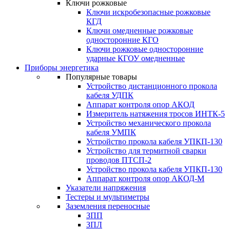
Ключи рожковые
Ключи искробезопасные рожковые
КГД
Ключи омедненные рожковые
односторонние КГО
Ключи рожковые односторонние
ударные КГОУ омедненные
Приборы энергетика
Популярные товары
Устройство дистанционного прокола
кабеля УДПК
Аппарат контроля опор АКОД
Измеритель натяжения тросов ИНТК-5
Устройство механического прокола
кабеля УМПК
Устройство прокола кабеля УПКП-130
Устройство для термитной сварки
проводов ПТСП-2
Устройство прокола кабеля УПКП-130
Аппарат контроля опор АКОД-М
Указатели напряжения
Тестеры и мультиметры
Заземления переносные
ЗПП
ЗПЛ