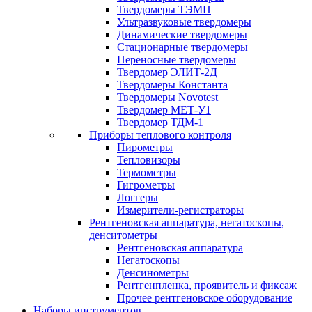
Твердомеры ТЭМП
Ультразвуковые твердомеры
Динамические твердомеры
Стационарные твердомеры
Переносные твердомеры
Твердомер ЭЛИТ-2Д
Твердомеры Константа
Твердомеры Novotest
Твердомер МЕТ-У1
Твердомер ТДМ-1
Приборы теплового контроля
Пирометры
Тепловизоры
Термометры
Гигрометры
Логгеры
Измерители-регистраторы
Рентгеновская аппаратура, негатоскопы,
денситометры
Рентгеновская аппаратура
Негатоскопы
Денсинометры
Рентгенпленка, проявитель и фиксаж
Прочее рентгеновское оборудование
Наборы инструментов