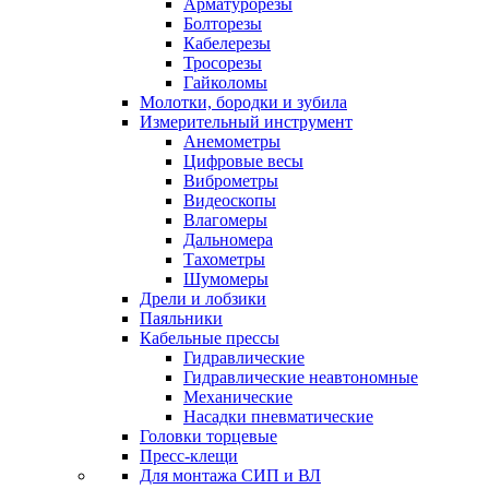
Арматурорезы
Болторезы
Кабелерезы
Тросорезы
Гайколомы
Молотки, бородки и зубила
Измерительный инструмент
Анемометры
Цифровые весы
Виброметры
Видеоскопы
Влагомеры
Дальномера
Тахометры
Шумомеры
Дрели и лобзики
Паяльники
Кабельные прессы
Гидравлические
Гидравлические неавтономные
Механические
Насадки пневматические
Головки торцевые
Пресс-клещи
Для монтажа СИП и ВЛ