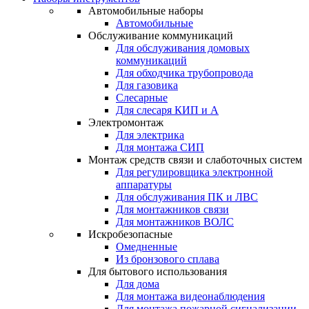
Автомобильные наборы
Автомобильные
Обслуживание коммуникаций
Для обслуживания домовых
коммуникаций
Для обходчика трубопровода
Для газовика
Слесарные
Для слесаря КИП и А
Электромонтаж
Для электрика
Для монтажа СИП
Монтаж средств связи и слаботочных систем
Для регулировщика электронной
аппаратуры
Для обслуживания ПК и ЛВС
Для монтажников связи
Для монтажников ВОЛС
Искробезопасные
Омедненные
Из бронзового сплава
Для бытового использования
Для дома
Для монтажа видеонаблюдения
Для монтажа пожарной сигнализации