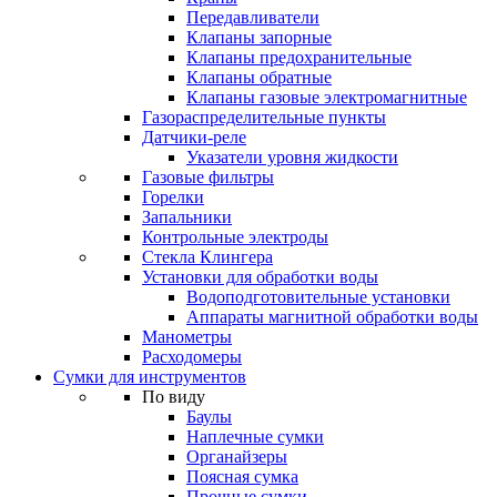
Передавливатели
Клапаны запорные
Клапаны предохранительные
Клапаны обратные
Клапаны газовые электромагнитные
Газораспределительные пункты
Датчики-реле
Указатели уровня жидкости
Газовые фильтры
Горелки
Запальники
Контрольные электроды
Стекла Клингера
Установки для обработки воды
Водоподготовительные установки
Аппараты магнитной обработки воды
Манометры
Расходомеры
Сумки для инструментов
По виду
Баулы
Наплечные сумки
Органайзеры
Поясная сумка
Прочные сумки