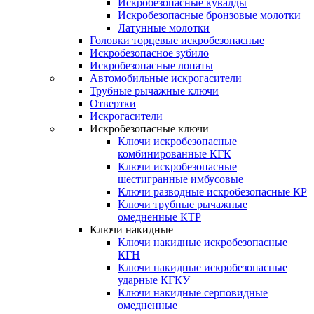
Искробезопасные кувалды
Искробезопасные бронзовые молотки
Латунные молотки
Головки торцевые искробезопасные
Искробезопасное зубило
Искробезопасные лопаты
Автомобильные искрогасители
Трубные рычажные ключи
Отвертки
Искрогасители
Искробезопасные ключи
Ключи искробезопасные
комбинированные КГК
Ключи искробезопасные
шестигранные имбусовые
Ключи разводные искробезопасные КР
Ключи трубные рычажные
омедненные КТР
Ключи накидные
Ключи накидные искробезопасные
КГН
Ключи накидные искробезопасные
ударные КГКУ
Ключи накидные серповидные
омедненные