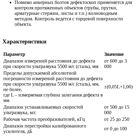
Помимо анкерных болтов дефектоскоп применяется для
контроля протяженных объектов (трубы, прутки,
арматурные стержни, листы и т.п.) волноводным
методом. Контроль ведется с торцевой поверхности
объекта.
Характеристики
Параметр
Значение
Диапазон измерений расстояния до дефекта
от 600 до 3
при скорости ультразвука 5500 м/с (сталь), мм
000
Пределы допускаемой абсолютной
погрешности измерений расстояния до дефекта
при скорости ультразвука 5500 м/с (сталь), мм,
±(0,05L+1,00)
не более,
где L – измеряемая глубина залегания дефекта в
мм
Диапазон устанавливаемых скоростей
от 500 до 15
ультразвука, м/с
000
Рабочая частота преобразователей, кГц
от 25 до 250
Диапазон перестройки калиброванного
от 0 до 100
усилителя, дБ