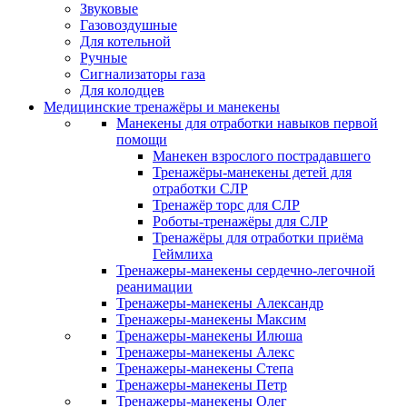
Звуковые
Газовоздушные
Для котельной
Ручные
Сигнализаторы газа
Для колодцев
Медицинские тренажёры и манекены
Манекены для отработки навыков первой
помощи
Манекен взрослого пострадавшего
Тренажёры-манекены детей для
отработки СЛР
Тренажёр торс для СЛР
Роботы-тренажёры для СЛР
Тренажёры для отработки приёма
Геймлиха
Тренажеры-манекены сердечно-легочной
реанимации
Тренажеры-манекены Александр
Тренажеры-манекены Максим
Тренажеры-манекены Илюша
Тренажеры-манекены Алекс
Тренажеры-манекены Степа
Тренажеры-манекены Петр
Тренажеры-манекены Олег