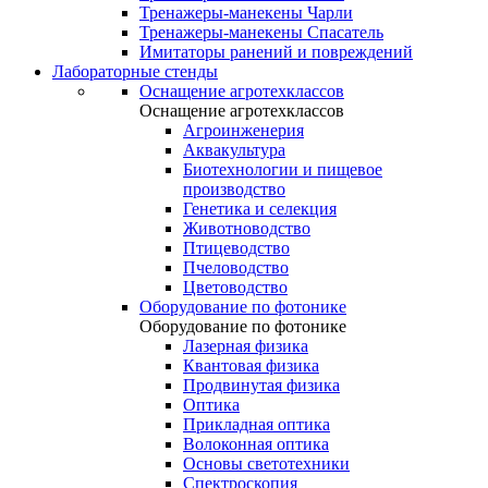
Тренажеры-манекены Чарли
Тренажеры-манекены Спасатель
Имитаторы ранений и повреждений
Лабораторные стенды
Оснащение агротехклассов
Оснащение агротехклассов
Агроинженерия
Аквакультура
Биотехнологии и пищевое
производство
Генетика и селекция
Животноводство
Птицеводство
Пчеловодство
Цветоводство
Оборудование по фотонике
Оборудование по фотонике
Лазерная физика
Квантовая физика
Продвинутая физика
Оптика
Прикладная оптика
Волоконная оптика
Основы светотехники
Спектроскопия