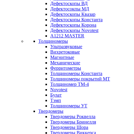
Дефектоскопы ВД
Дефектосокпы МД
Дефектоскопы Квазар
Дефектоскопы Константа
Дефектоскопы Корона
Дефектоскопы Novotest
А1212 MASTER
Толщиномеры
Ультразвуковые
Вихретоковые
Магнитные
Механические
Ферритометры
Толщиномеры Константа
Толщиномеры покрытий МТ
Толщиномер ТМ-4
Novotest
Булат
Тэмп
Толщиномеры УТ
Твердомеры
Твердомеры Роквелла
Твердомеры Бринелля
Твердомеры Шора
Твердомеры Виккерса