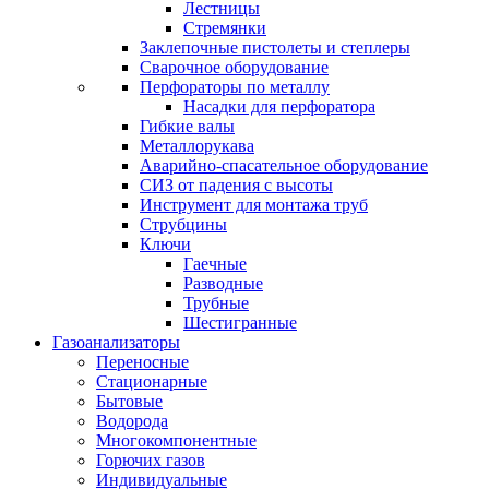
Лестницы
Стремянки
Заклепочные пистолеты и степлеры
Сварочное оборудование
Перфораторы по металлу
Насадки для перфоратора
Гибкие валы
Металлорукава
Аварийно-спасательное оборудование
СИЗ от падения с высоты
Инструмент для монтажа труб
Струбцины
Ключи
Гаечные
Разводные
Трубные
Шестигранные
Газоанализаторы
Переносные
Стационарные
Бытовые
Водорода
Многокомпонентные
Горючих газов
Индивидуальные