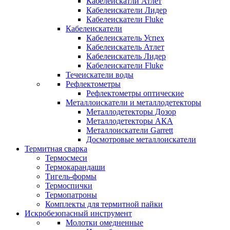
Кабелеискатли Атлет
Кабелеискатели Лидер
Кабелеискатели Fluke
Кабелеискатели
Кабелеискатель Успех
Кабелеискатель Атлет
Кабелеискатель Лидер
Кабелеискатели Fluke
Течеискатели воды
Рефлектометры
Рефлектометры оптические
Металлоискатели и металлодетекторы
Металлодетекторы Дозор
Металлодетекторы АКА
Металлоискатели Garrett
Досмотровые металлоискатели
Термитная сварка
Термосмеси
Термокарандаши
Тигель-формы
Термоспички
Термопатроны
Комплекты для термитной пайки
Искробезопасный инструмент
Молотки омедненные