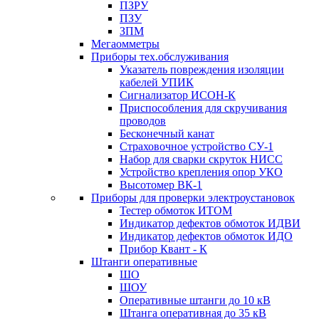
ПЗРУ
ПЗУ
ЗПМ
Мегаомметры
Приборы тех.обслуживания
Указатель повреждения изоляции
кабелей УПИК
Сигнализатор ИСОН-К
Приспособления для скручивания
проводов
Бесконечный канат
Страховочное устройство СУ-1
Набор для сварки скруток НИСС
Устройство крепления опор УКО
Высотомер ВК-1
Приборы для проверки электроустановок
Тестер обмоток ИТОМ
Индикатор дефектов обмоток ИДВИ
Индикатор дефектов обмоток ИДО
Прибор Квант - К
Штанги оперативные
ШО
ШОУ
Оперативные штанги до 10 кВ
Штанга оперативная до 35 кВ