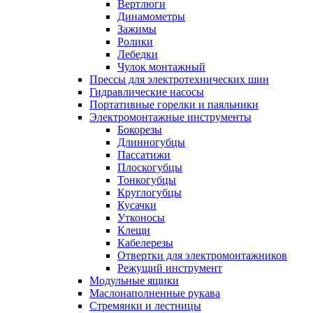
Вертлюги
Динамометры
Зажимы
Ролики
Лебедки
Чулок монтажный
Прессы для электротехнических шин
Гидравлические насосы
Портативные горелки и паяльники
Электромонтажные инструменты
Бокорезы
Длинногубцы
Пассатижи
Плоскогубцы
Тонкогубцы
Круглогубцы
Кусачки
Утконосы
Клещи
Кабелерезы
Отвертки для электромонтажников
Режущий инструмент
Модульные ящики
Маслонаполненные рукава
Стремянки и лестницы