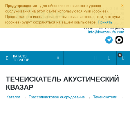
×
Предупреждение
Для обеспечения высокого уровня
8 (800) 700-19-50
обслуживания на этом сайте используются куки (cookies).
8 (495) 255-77-08
Продолжая его использование, вы соглашаетесь с тем, что куки
8 (347) 225-00-52
(cookies) будут сохраняться на вашем компьютере:
Принять
8 (986) 963-95-80
Пн-пт: 7.00-16.00 (Мск)
info@kvazar-ufa.com
0
КАТАЛОГ
ТОВАРОВ
ТЕЧЕИСКАТЕЛЬ АКУСТИЧЕСКИЙ
КВАЗАР
Каталог
Трассопоисковое оборудование
Течеискатели
Те