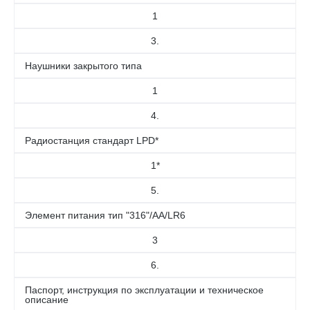
1
3.
Наушники закрытого типа
1
4.
Радиостанция стандарт LPD*
1*
5.
Элемент питания тип "316"/AA/LR6
3
6.
Паспорт, инструкция по эксплуатации и техническое
описание