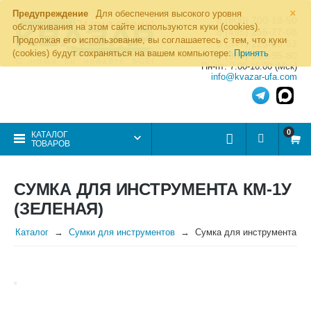
×
Предупреждение
Для обеспечения высокого уровня
8 (800) 700-19-50
обслуживания на этом сайте используются куки (cookies).
8 (495) 255-77-08
Продолжая его использование, вы соглашаетесь с тем, что куки
8 (347) 225-00-52
(cookies) будут сохраняться на вашем компьютере:
Принять
8 (986) 963-95-80
Пн-пт: 7.00-16.00 (Мск)
info@kvazar-ufa.com
0
КАТАЛОГ
ТОВАРОВ
СУМКА ДЛЯ ИНСТРУМЕНТА КМ-1У
(ЗЕЛЕНАЯ)
Каталог
Сумки для инструментов
Сумка для инструмента КМ