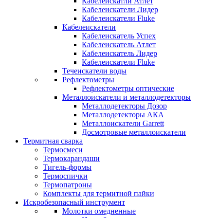
Кабелеискатли Атлет
Кабелеискатели Лидер
Кабелеискатели Fluke
Кабелеискатели
Кабелеискатель Успех
Кабелеискатель Атлет
Кабелеискатель Лидер
Кабелеискатели Fluke
Течеискатели воды
Рефлектометры
Рефлектометры оптические
Металлоискатели и металлодетекторы
Металлодетекторы Дозор
Металлодетекторы АКА
Металлоискатели Garrett
Досмотровые металлоискатели
Термитная сварка
Термосмеси
Термокарандаши
Тигель-формы
Термоспички
Термопатроны
Комплекты для термитной пайки
Искробезопасный инструмент
Молотки омедненные