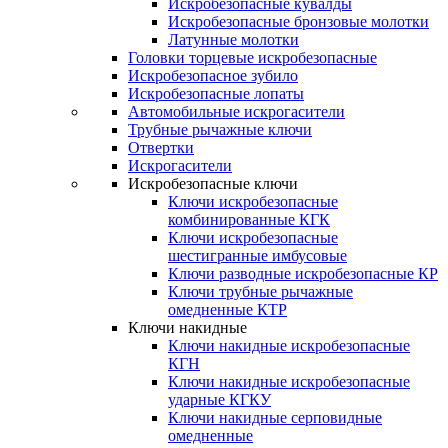
Искробезопасные кувалды
Искробезопасные бронзовые молотки
Латунные молотки
Головки торцевые искробезопасные
Искробезопасное зубило
Искробезопасные лопаты
Автомобильные искрогасители
Трубные рычажные ключи
Отвертки
Искрогасители
Искробезопасные ключи
Ключи искробезопасные
комбинированные КГК
Ключи искробезопасные
шестигранные имбусовые
Ключи разводные искробезопасные КР
Ключи трубные рычажные
омедненные КТР
Ключи накидные
Ключи накидные искробезопасные
КГН
Ключи накидные искробезопасные
ударные КГКУ
Ключи накидные серповидные
омедненные