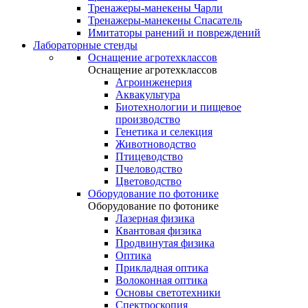
Тренажеры-манекены Чарли
Тренажеры-манекены Спасатель
Имитаторы ранений и повреждений
Лабораторные стенды
Оснащение агротехклассов
Оснащение агротехклассов
Агроинженерия
Аквакультура
Биотехнологии и пищевое
производство
Генетика и селекция
Животноводство
Птицеводство
Пчеловодство
Цветоводство
Оборудование по фотонике
Оборудование по фотонике
Лазерная физика
Квантовая физика
Продвинутая физика
Оптика
Прикладная оптика
Волоконная оптика
Основы светотехники
Спектроскопия