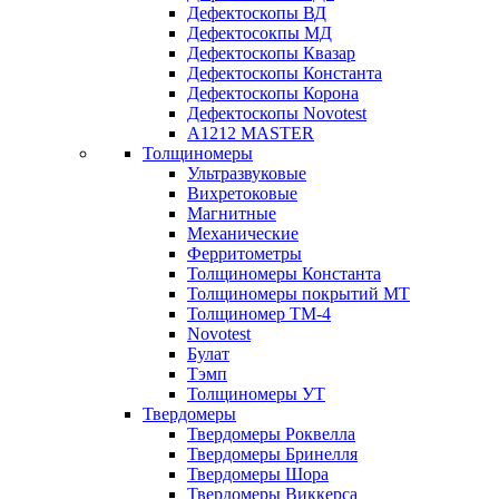
Дефектоскопы ВД
Дефектосокпы МД
Дефектоскопы Квазар
Дефектоскопы Константа
Дефектоскопы Корона
Дефектоскопы Novotest
А1212 MASTER
Толщиномеры
Ультразвуковые
Вихретоковые
Магнитные
Механические
Ферритометры
Толщиномеры Константа
Толщиномеры покрытий МТ
Толщиномер ТМ-4
Novotest
Булат
Тэмп
Толщиномеры УТ
Твердомеры
Твердомеры Роквелла
Твердомеры Бринелля
Твердомеры Шора
Твердомеры Виккерса