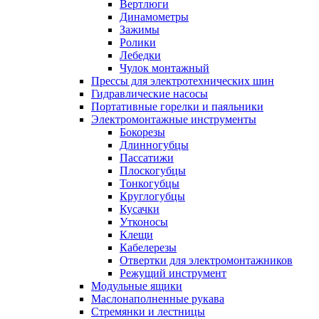
Вертлюги
Динамометры
Зажимы
Ролики
Лебедки
Чулок монтажный
Прессы для электротехнических шин
Гидравлические насосы
Портативные горелки и паяльники
Электромонтажные инструменты
Бокорезы
Длинногубцы
Пассатижи
Плоскогубцы
Тонкогубцы
Круглогубцы
Кусачки
Утконосы
Клещи
Кабелерезы
Отвертки для электромонтажников
Режущий инструмент
Модульные ящики
Маслонаполненные рукава
Стремянки и лестницы