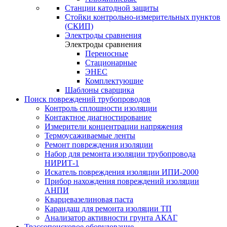
Станции катодной защиты
Стойки контрольно-измерительных пунктов
(СКИП)
Электроды сравнения
Электроды сравнения
Переносные
Стационарные
ЭНЕС
Комплектующие
Шаблоны сварщика
Поиск повреждений трубопроводов
Контроль сплошности изоляции
Контактное диагностирование
Измерители концентрации напряжения
Термоусаживаемые ленты
Ремонт повреждения изоляции
Набор для ремонта изоляции трубопровода
НИРИТ-1
Искатель повреждения изоляции ИПИ-2000
Прибор нахождения повреждений изоляции
АНПИ
Кварцевазелиновая паста
Карандаш для ремонта изоляции ТП
Анализатор активности грунта АКАГ
Трассопоисковое оборудование