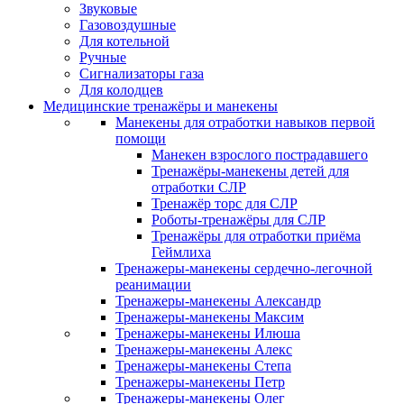
Звуковые
Газовоздушные
Для котельной
Ручные
Сигнализаторы газа
Для колодцев
Медицинские тренажёры и манекены
Манекены для отработки навыков первой
помощи
Манекен взрослого пострадавшего
Тренажёры-манекены детей для
отработки СЛР
Тренажёр торс для СЛР
Роботы-тренажёры для СЛР
Тренажёры для отработки приёма
Геймлиха
Тренажеры-манекены сердечно-легочной
реанимации
Тренажеры-манекены Александр
Тренажеры-манекены Максим
Тренажеры-манекены Илюша
Тренажеры-манекены Алекс
Тренажеры-манекены Степа
Тренажеры-манекены Петр
Тренажеры-манекены Олег