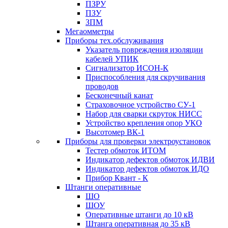
ПЗРУ
ПЗУ
ЗПМ
Мегаомметры
Приборы тех.обслуживания
Указатель повреждения изоляции
кабелей УПИК
Сигнализатор ИСОН-К
Приспособления для скручивания
проводов
Бесконечный канат
Страховочное устройство СУ-1
Набор для сварки скруток НИСС
Устройство крепления опор УКО
Высотомер ВК-1
Приборы для проверки электроустановок
Тестер обмоток ИТОМ
Индикатор дефектов обмоток ИДВИ
Индикатор дефектов обмоток ИДО
Прибор Квант - К
Штанги оперативные
ШО
ШОУ
Оперативные штанги до 10 кВ
Штанга оперативная до 35 кВ