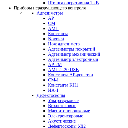
Штанга оперативная 1 кВ
Приборы неразрушающего контроля
Адгезиметры
АР
СМ
АМЦ
Константа
Novotest
Нож адгезиметр
Адгезиметры покрытий
Адгезиметр механический
Адгезиметр электронный
АР-2М
АМЦ-2-20 USB
Константа АР-решетка
СМ-1
Константа КН1
ИА-1
Дефектоскопы
Ультразвуковые
Вихретоковые
Магнитопорошковые
Электроискровые
Акустические
Дефектоскопы УД2