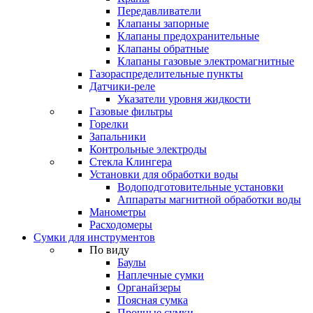
Передавливатели
Клапаны запорные
Клапаны предохранительные
Клапаны обратные
Клапаны газовые электромагнитные
Газораспределительные пункты
Датчики-реле
Указатели уровня жидкости
Газовые фильтры
Горелки
Запальники
Контрольные электроды
Стекла Клингера
Установки для обработки воды
Водоподготовительные установки
Аппараты магнитной обработки воды
Манометры
Расходомеры
Сумки для инструментов
По виду
Баулы
Наплечные сумки
Органайзеры
Поясная сумка
Прочные сумки