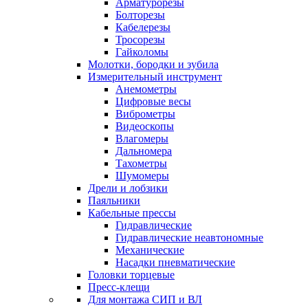
Арматурорезы
Болторезы
Кабелерезы
Тросорезы
Гайколомы
Молотки, бородки и зубила
Измерительный инструмент
Анемометры
Цифровые весы
Виброметры
Видеоскопы
Влагомеры
Дальномера
Тахометры
Шумомеры
Дрели и лобзики
Паяльники
Кабельные прессы
Гидравлические
Гидравлические неавтономные
Механические
Насадки пневматические
Головки торцевые
Пресс-клещи
Для монтажа СИП и ВЛ