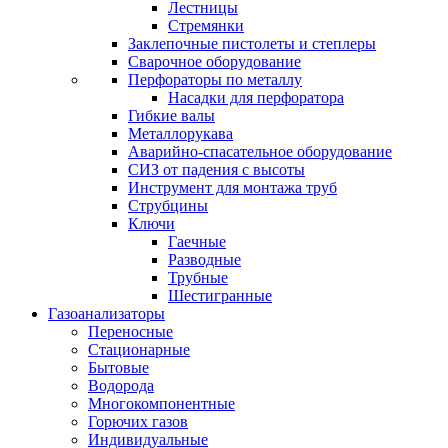
Лестницы
Стремянки
Заклепочные пистолеты и степлеры
Сварочное оборудование
Перфораторы по металлу
Насадки для перфоратора
Гибкие валы
Металлорукава
Аварийно-спасательное оборудование
СИЗ от падения с высоты
Инструмент для монтажа труб
Струбцины
Ключи
Гаечные
Разводные
Трубные
Шестигранные
Газоанализаторы
Переносные
Стационарные
Бытовые
Водорода
Многокомпонентные
Горючих газов
Индивидуальные