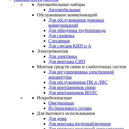
Автомобильные наборы
Автомобильные
Обслуживание коммуникаций
Для обслуживания домовых
коммуникаций
Для обходчика трубопровода
Для газовика
Слесарные
Для слесаря КИП и А
Электромонтаж
Для электрика
Для монтажа СИП
Монтаж средств связи и слаботочных систем
Для регулировщика электронной
аппаратуры
Для обслуживания ПК и ЛВС
Для монтажников связи
Для монтажников ВОЛС
Искробезопасные
Омедненные
Из бронзового сплава
Для бытового использования
Для дома
Для монтажа видеонаблюдения
Для монтажа пожарной сигнализации