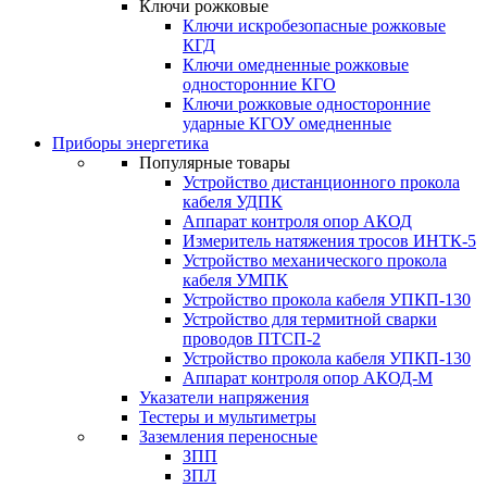
Ключи рожковые
Ключи искробезопасные рожковые
КГД
Ключи омедненные рожковые
односторонние КГО
Ключи рожковые односторонние
ударные КГОУ омедненные
Приборы энергетика
Популярные товары
Устройство дистанционного прокола
кабеля УДПК
Аппарат контроля опор АКОД
Измеритель натяжения тросов ИНТК-5
Устройство механического прокола
кабеля УМПК
Устройство прокола кабеля УПКП-130
Устройство для термитной сварки
проводов ПТСП-2
Устройство прокола кабеля УПКП-130
Аппарат контроля опор АКОД-М
Указатели напряжения
Тестеры и мультиметры
Заземления переносные
ЗПП
ЗПЛ