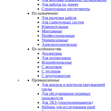
Для работы по дереву
Строительные инструменты
По назначению
Для разделки кабеля
Для слаботочных систем
Измерительные
Монтажные
Профессиональные
Универсальные
Электротехнические
По особенностям
Диэлектрик
Для оптоволокна
Искробезопасные
С молотком
С тестером
С шуруповертом
Промышленные
Для анализа и контроля окружающей
среды
Для обслуживания пищевых
производств
Для ЭХЗ (электрохимзащиты)
Наборы для исследования проб