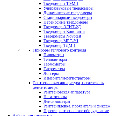
Твердомеры ТЭМП
Ультразвуковые твердомеры
Динамические твердомеры
Стационарные твердомеры
Переносные твердомеры
Твердомер ЭЛИТ-2Д
Твердомеры Константа
Твердомеры Novotest
Твердомер МЕТ-У1
Твердомер ТДМ-1
Приборы теплового контроля
Пирометры
Тепловизоры
Термометры
Гигрометры
Логгеры
Измерители-регистраторы
Рентгеновская аппаратура, негатоскопы,
денситометры
Рентгеновская аппаратура
Негатоскопы
Денсинометры
Рентгенпленка, проявитель и фиксаж
Прочее рентгеновское оборудование
Наборы инструментов