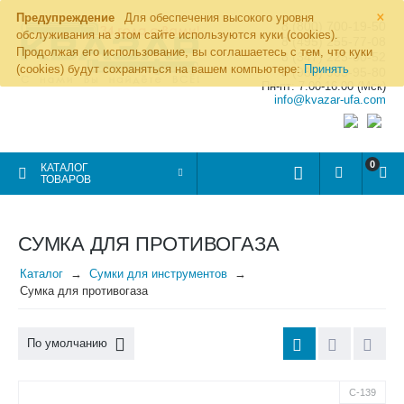
×
Предупреждение
Для обеспечения высокого уровня
8 (800) 700-19-50
обслуживания на этом сайте используются куки (cookies).
8 (495) 255-77-08
Продолжая его использование, вы соглашаетесь с тем, что куки
8 (347) 225-00-52
(cookies) будут сохраняться на вашем компьютере:
Принять
8 (986) 963-95-80
Пн-пт: 7.00-16.00 (Мск)
info@kvazar-ufa.com
0
КАТАЛОГ
ТОВАРОВ
СУМКА ДЛЯ ПРОТИВОГАЗА
Каталог
Сумки для инструментов
Сумка для противогаза
По умолчанию
С-139