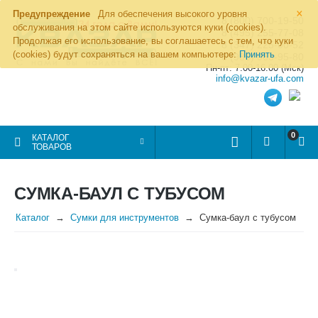
×
Предупреждение
Для обеспечения высокого уровня
8 (800) 700-19-50
обслуживания на этом сайте используются куки (cookies).
8 (495) 255-77-08
Продолжая его использование, вы соглашаетесь с тем, что куки
8 (347) 225-00-52
(cookies) будут сохраняться на вашем компьютере:
Принять
8 (986) 963-95-80
Пн-пт: 7.00-16.00 (Мск)
info@kvazar-ufa.com
0
КАТАЛОГ
ТОВАРОВ
СУМКА-БАУЛ С ТУБУСОМ
Каталог
Сумки для инструментов
Сумка-баул с тубусом