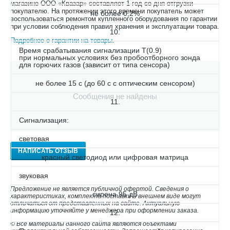
магазине ООО «Квазар» составляет 1 год со дня отгрузки
покупателю. На протяжении этого времени покупатель может
не более 0,2%
воспользоваться ремонтом купленного оборудования по гарантии
при условии соблюдения правил хранения и эксплуатации товара.
10.
Подробнее о гарантии на товары
.
Время срабатывания сигнализации Т(0.9)
при нормальных условиях без пробоотборного зонда
для горючих газов (зависит от типа сенсора)
не более 15 с (до 60 с с оптическим сенсором)
Сообщения не найдены
11.
Сигнализация:
световая
НАПИСАТЬ ОТЗЫВ
красный светодиод или цифровая матрица
звуковая
Предложение не является публичной офертой. Сведения о
сирена 95 дВ
характеристиках, комплекте поставки и внешнем виде могут
отличаться от представленных на сайте. Актуальную
информацию уточняйте у менеджера при оформлении заказа.
12.
© Все материалы данного сайта являются объектами