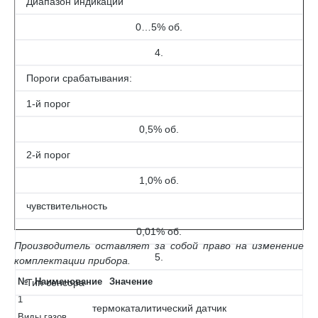
Диапазон индикации
0…5% об.
4.
Пороги срабатывания:
1-й порог
0,5% об.
2-й порог
1,0% об.
чувствительность
0,01% об.
Производитель оставляет за собой право на изменение
5.
комплектации прибора.
№
Наименование
Значение
Тип сенсора
1
термокаталитический датчик
Виды газов