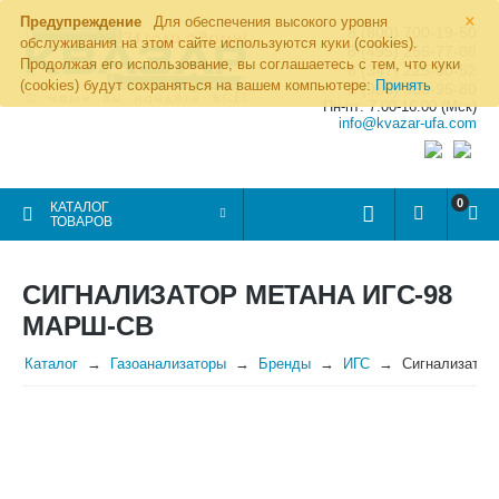
×
Предупреждение
Для обеспечения высокого уровня
8 (800) 700-19-50
обслуживания на этом сайте используются куки (cookies).
8 (495) 255-77-08
Продолжая его использование, вы соглашаетесь с тем, что куки
8 (347) 225-00-52
(cookies) будут сохраняться на вашем компьютере:
Принять
8 (986) 963-95-80
Пн-пт: 7.00-16.00 (Мск)
info@kvazar-ufa.com
0
КАТАЛОГ
ТОВАРОВ
СИГНАЛИЗАТОР МЕТАНА ИГС-98
МАРШ-СВ
Каталог
Газоанализаторы
Бренды
ИГС
Сигнализатор