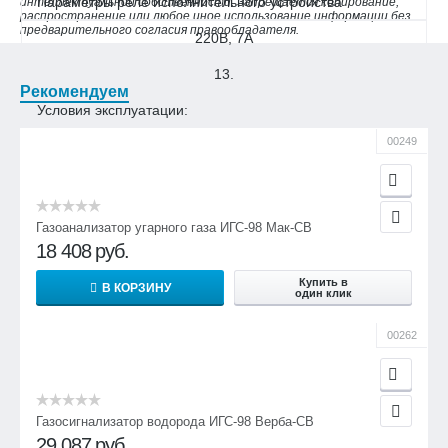
Параметры реле исполнительного устройства
интеллектуальной собственности. Запрещается копирование,
распространение или любое иное использование информации без
предварительного согласия правообладателя.
220В, 7А
13.
Рекомендуем
Условия эксплуатации:
00249
относительная влажность
30-95% без конденс.
атмосферное давление
Газоанализатор угарного газа ИГС-98 Мак-СВ
18 408
руб.
84 … 120 кПа
(630 … 900 мм рт.ст.)
Купить в
В КОРЗИНУ
один клик
14.
00262
Рабочий диапазон температур:
холодоустойчивое исполнение
–30 … +50 °С
Газосигнализатор водорода ИГС-98 Верба-СВ
29 087
руб.
исполнение для нормальных условий