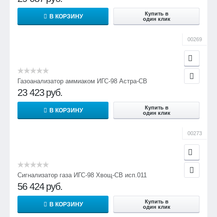
Купить в
В КОРЗИНУ
-20 … +50 °С
один клик
15.
00269
Электрическое питание от внешнего источника пост.
тока
12 (24) В
Газоанализатор аммиаком ИГС-98 Астра-СВ
23 423
руб.
16.
Купить в
В КОРЗИНУ
Потребляемая мощность в режиме (дежурный/
один клик
сигнальный), мВт, питание 12В на горючие газы:
00273
с индикацией
1500/1800
без индикации
Сигнализатор газа ИГС-98 Хвощ-СВ исп.011
56 424
руб.
780/1080
Купить в
В КОРЗИНУ
17.
один клик