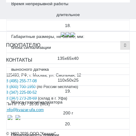
Время непрерывной работы
длительное
18.
Габаритные размеры, не более, мм:
ПОКУПАТЕЛЮ
блока сигнализации
135х65х40
КОНТАКТЫ
выносного датчика
125493, РФ, г. Москва, ул. Смольная, 12
110х50х25
8 (495) 255-77-08
8 (800) 700-1950
(по России бесплатно)
19.
8 (347) 225-00-52
8 (347) 273-28-69
(склад в г. Уфа)
Масса газосигнализатора
Пн-Пт 7.00 - 16.00 (Мск)
info@kvazar-ufa.com
200 г
20.
© 1992-2026 ООО "Квазар".
Периодичность поверки