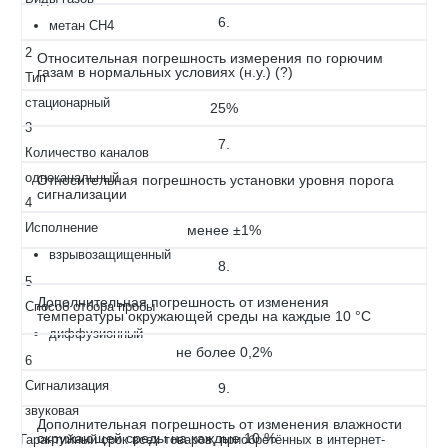
6.
метан CH4
2
Относительная погрешность измерения по горючим
газам в нормальных условиях (н.у.) (?)
Тип
стационарный
25%
3
7.
Количество каналов
одноканальный
Относительная погрешность установки уровня порога
сигнализации
4
Исполнение
менее ±1%
взрывозащищенный
8.
5
Дополнительная погрешность от изменения
Способ отбора пробы
температуры окружающей среды на каждые 10 °С
диффузионный
не более 0,2%
6
Сигнализация
9.
звуковая
Дополнительная погрешность от изменения влажности
окружающей среды на каждые 10 %
Гарантийный срок всех товаров, приобретённых в интернет-