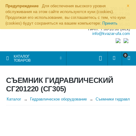
×
Предупреждение
Для обеспечения высокого уровня
8 (800) 700-19-50
обслуживания на этом сайте используются куки (cookies).
8 (495) 255-77-08
Продолжая его использование, вы соглашаетесь с тем, что куки
8 (347) 225-00-52
(cookies) будут сохраняться на вашем компьютере:
Принять
8 (986) 963-95-80
Пн-пт: 7.00-16.00 (Мск)
info@kvazar-ufa.com
0
КАТАЛОГ
ТОВАРОВ
СЪЕМНИК ГИДРАВЛИЧЕСКИЙ
СГ201220 (СГ305)
Каталог
Гидравлическое оборудование
Съемники гидравличе