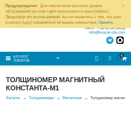
×
Предупреждение
Для обеспечения высокого уровня
8 (800) 700-19-50
обслуживания на этом сайте используются куки (cookies).
8 (495) 255-77-08
Продолжая его использование, вы соглашаетесь с тем, что куки
8 (347) 225-00-52
(cookies) будут сохраняться на вашем компьютере:
Принять
8 (986) 963-95-80
Пн-пт: 7.00-16.00 (Мск)
info@kvazar-ufa.com
0
КАТАЛОГ
ТОВАРОВ
ТОЛЩИНОМЕР МАГНИТНЫЙ
КОНСТАНТА-М1
Каталог
Толщиномеры
Магнитные
Толщиномер магнитны