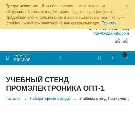
×
Предупреждение
Для обеспечения высокого уровня
8 (800) 700-19-50
обслуживания на этом сайте используются куки (cookies).
8 (495) 255-77-08
Продолжая его использование, вы соглашаетесь с тем, что куки
8 (347) 225-00-52
(cookies) будут сохраняться на вашем компьютере:
Принять
8 (986) 963-95-80
Пн-пт: 7.00-16.00 (Мск)
info@kvazar-ufa.com
0
КАТАЛОГ
ТОВАРОВ
УЧЕБНЫЙ СТЕНД
ПРОМЭЛЕКТРОНИКА ОПТ-1
Каталог
Лабораторные стенды
Учебный стенд Промэлектрон