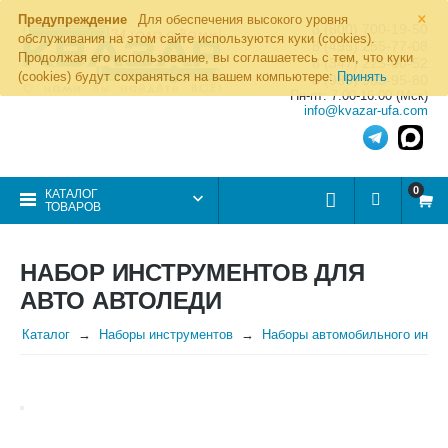
×
Предупреждение
Для обеспечения высокого уровня
8 (800) 700-19-50
обслуживания на этом сайте используются куки (cookies).
8 (495) 255-77-08
Продолжая его использование, вы соглашаетесь с тем, что куки
8 (347) 225-00-52
(cookies) будут сохраняться на вашем компьютере:
Принять
8 (986) 963-95-80
Пн-пт: 7.00-16.00 (Мск)
info@kvazar-ufa.com
0
КАТАЛОГ
ТОВАРОВ
НАБОР ИНСТРУМЕНТОВ ДЛЯ
АВТО АВТОЛЕДИ
Каталог
Наборы инструментов
Наборы автомобильного инст