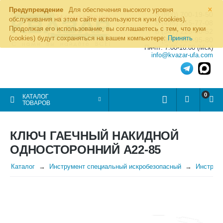
×
Предупреждение
Для обеспечения высокого уровня
8 (800) 700-19-50
обслуживания на этом сайте используются куки (cookies).
8 (495) 255-77-08
Продолжая его использование, вы соглашаетесь с тем, что куки
8 (347) 225-00-52
(cookies) будут сохраняться на вашем компьютере:
Принять
8 (986) 963-95-80
Пн-пт: 7.00-16.00 (Мск)
info@kvazar-ufa.com
0
КАТАЛОГ
ТОВАРОВ
КЛЮЧ ГАЕЧНЫЙ НАКИДНОЙ
ОДНОСТОРОННИЙ А22-85
Каталог
Инструмент специальный искробезопасный
Инструме