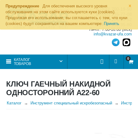
×
Предупреждение
Для обеспечения высокого уровня
8 (800) 700-19-50
обслуживания на этом сайте используются куки (cookies).
8 (495) 255-77-08
Продолжая его использование, вы соглашаетесь с тем, что куки
8 (347) 225-00-52
(cookies) будут сохраняться на вашем компьютере:
Принять
8 (986) 963-95-80
Пн-пт: 7.00-16.00 (Мск)
info@kvazar-ufa.com
0
КАТАЛОГ
ТОВАРОВ
КЛЮЧ ГАЕЧНЫЙ НАКИДНОЙ
ОДНОСТОРОННИЙ А22-60
Каталог
Инструмент специальный искробезопасный
Инструме