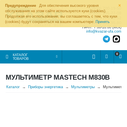
×
Предупреждение
Для обеспечения высокого уровня
8 (800) 700-19-50
обслуживания на этом сайте используются куки (cookies).
8 (495) 255-77-08
Продолжая его использование, вы соглашаетесь с тем, что куки
8 (347) 225-00-52
(cookies) будут сохраняться на вашем компьютере:
Принять
8 (986) 963-95-80
Пн-пт: 7.00-16.00 (Мск)
info@kvazar-ufa.com
0
КАТАЛОГ
ТОВАРОВ
МУЛЬТИМЕТР MASTECH М830В
Каталог
Приборы энергетика
Мультиметры
Мультиметр 