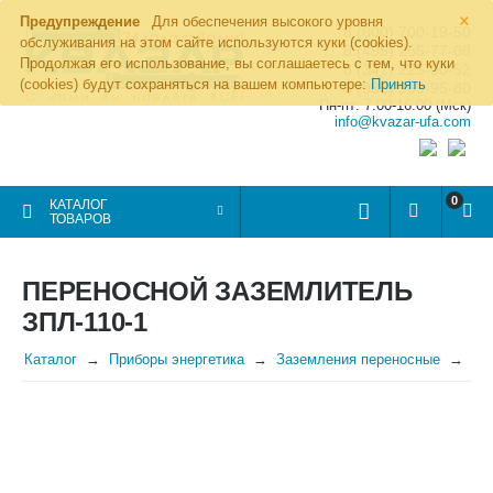
×
Предупреждение
Для обеспечения высокого уровня
8 (800) 700-19-50
обслуживания на этом сайте используются куки (cookies).
8 (495) 255-77-08
Продолжая его использование, вы соглашаетесь с тем, что куки
8 (347) 225-00-52
(cookies) будут сохраняться на вашем компьютере:
Принять
8 (986) 963-95-80
Пн-пт: 7.00-16.00 (Мск)
info@kvazar-ufa.com
0
КАТАЛОГ
ТОВАРОВ
ПЕРЕНОСНОЙ ЗАЗЕМЛИТЕЛЬ
ЗПЛ-110-1
Каталог
Приборы энергетика
Заземления переносные
Пе