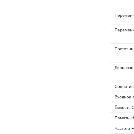
Переменн
Переменны
Постоянны
Диапазон
Сопротив
Входное 
Ёмкость 
Память 
Частота F