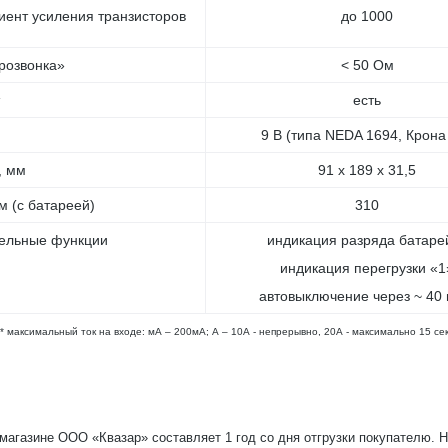
ент усиления транзисторов
до 1000
розвонка»
< 50 Ом
есть
9 В (типа NEDA 1694, Крона
, мм
91 х 189 х 31,5
м (с батареей)
310
ельные функции
индикация разряда батаре
индикация перегрузки «1
автовыключение через ~ 40 
** максимальный ток на входе: мА – 200мА; А – 10А - непрерывно, 20А - максимально 15 се
-магазине ООО «Квазар» составляет 1 год со дня отгрузки покупателю. 