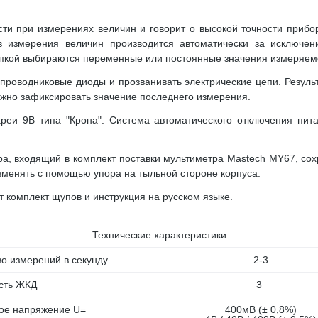
сти при измерениях величин и говорит о высокой точности приб
в измерения величин производится автоматически за исключен
опкой выбираются переменные или постоянные значения измеряем
оводниковые диоды и прозванивать электрические цепи. Резуль
жно зафиксировать значение последнего измерения.
реи 9В типа "Крона". Система автоматического отключения пи
ра, входящий в комплект поставки мультиметра Mastech MY67, сох
менять с помощью упора на тыльной стороне корпуса.
 комплект щупов и инструкция на русском языке.
Технические характеристики
во измерений в секунду
2-3
сть ЖКД
3
ое напряжение U=
400мВ (± 0,8%)