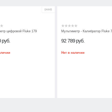
04445
етр цифровой Fluke 179
Мультиметр - Калибратор Fluke 
0
руб.
92 789
руб.
аличии
Нет в наличии