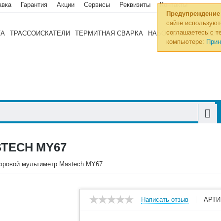
авка
Гарантия
Акции
Сервисы
Реквизиты
Контакты
Предупреждение
сайте используют
соглашаетесь с те
ТА
ТРАССОИСКАТЕЛИ
ТЕРМИТНАЯ СВАРКА
НАБОРЫ ИНСТРУМЕН
компьютере:
Прин
TECH MY67
ровой мультиметр Mastech MY67
Написать отзыв
АРТИ