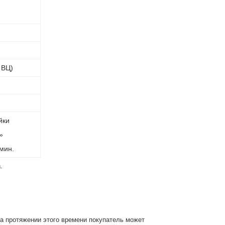
 ВЦ)
йки
»
мин.
.
к
На протяжении этого времени покупатель может