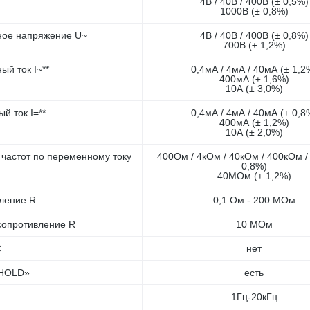
4В / 40В / 400В (± 0,5%)
1000В (± 0,8%)
ое напряжение U~
4В / 40В / 400В (± 0,8%)
700В (± 1,2%)
й ток I~**
0,4мА / 4мА / 40мА (± 1,2
400мА (± 1,6%)
10А (± 3,0%)
й ток I=**
0,4мА / 4мА / 40мА (± 0,8
400мА (± 1,2%)
10А (± 2,0%)
 частот по переменному току
400Ом / 4кОм / 40кОм / 400кОм 
0,8%)
40МОм (± 1,2%)
ление R
0,1 Ом - 200 МОм
сопротивление R
10 МОм
С
нет
«HOLD»
есть
1Гц-20кГц