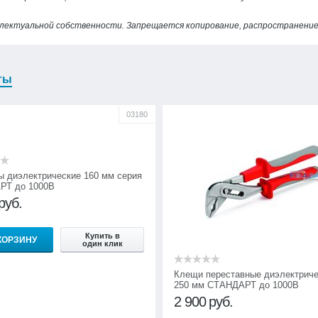
лектуальной собственности. Запрещается копирование, распространение 
ты
03180
ы диэлектрические 160 мм серия
РТ до 1000В
руб.
Купить в
КОРЗИНУ
один клик
Клещи переставные диэлектриче
250 мм СТАНДАРТ до 1000В
2 900
руб.