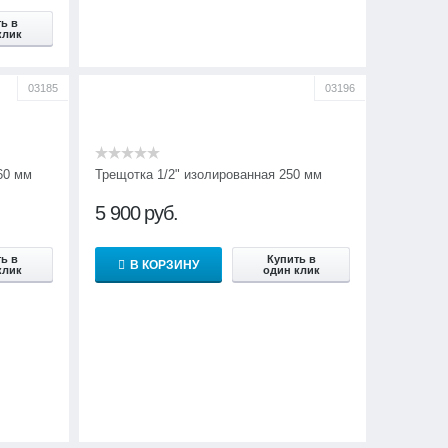
ь в
клик
03185
03196
60 мм
Трещотка 1/2" изолированная 250 мм
5 900
руб.
ь в
Купить в
В КОРЗИНУ
клик
один клик