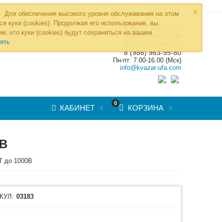
×
Для обеспечения высокого уровня обслуживания на этом
ся куки (cookies). Продолжая его использование, вы
8 (800) 700-19-50
»
м, что куки (cookies) будут сохраняться на вашем
ТОВ
8 (495) 255-77-08
ять
8 (347) 225-00-52
8 (986) 963-95-80
Пн-пт: 7.00-16.00 (Мск)
info@kvazar-ufa.com
0
КАБИНЕТ
КОРЗИНА
В
Т до 1000В
КУЛ:
03183