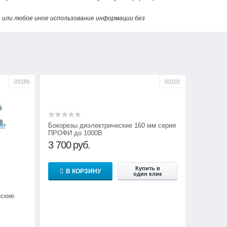
или любое иное использование информации без
03189
03192
Бокорезы диэлектрические 160 мм серия
ПРОФИ до 1000В
3 700
руб.
Купить в
В КОРЗИНУ
один клик
ские