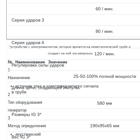
60 / мин.
Серия ударов 3
80 / мин.
Серия ударов 4
*устройство с электромагнитом, которое крепится на неметаллической трубе и
120 / мин.
создает на ней эхо-импульсы
№
Наименование
Значение
Регулировка силы ударов
1
25-50-100% полной мощности
Назначение
источник тока и электромагнитного сигнала
Длина цепи, создающей импульс
в трубе
2
Тип оборудования
580 мм
генератор
Размеры IG 3*
3
190х95х65 мм
Метод определения
акустический
Вес IG 3*