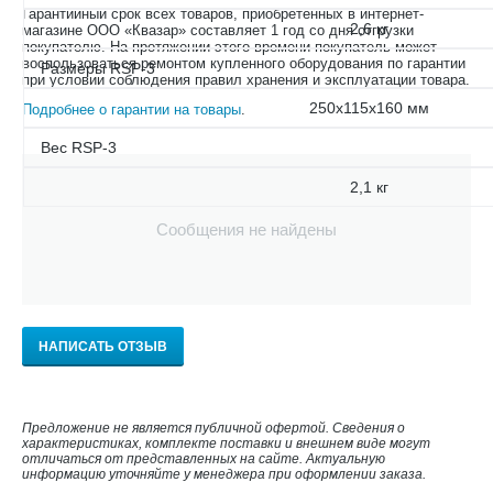
Гарантийный срок всех товаров, приобретённых в интернет-
2,6 кг
магазине ООО «Квазар» составляет 1 год со дня отгрузки
покупателю. На протяжении этого времени покупатель может
воспользоваться ремонтом купленного оборудования по гарантии
Размеры RSP-3
при условии соблюдения правил хранения и эксплуатации товара.
250х115х160 мм
Подробнее о гарантии на товары
.
Вес RSP-3
2,1 кг
Сообщения не найдены
НАПИСАТЬ ОТЗЫВ
Предложение не является публичной офертой. Сведения о
характеристиках, комплекте поставки и внешнем виде могут
отличаться от представленных на сайте. Актуальную
информацию уточняйте у менеджера при оформлении заказа.