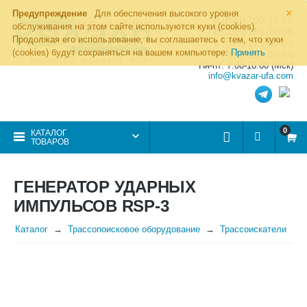
×
Предупреждение
Для обеспечения высокого уровня
8 (800) 700-19-50
обслуживания на этом сайте используются куки (cookies).
8 (495) 255-77-08
Продолжая его использование, вы соглашаетесь с тем, что куки
8 (347) 225-00-52
(cookies) будут сохраняться на вашем компьютере:
Принять
8 (986) 963-95-80
Пн-пт: 7.00-16.00 (Мск)
info@kvazar-ufa.com
0
КАТАЛОГ
ТОВАРОВ
ГЕНЕРАТОР УДАРНЫХ
ИМПУЛЬСОВ RSP-3
Каталог
Трассопоисковое оборудование
Трассоискатели