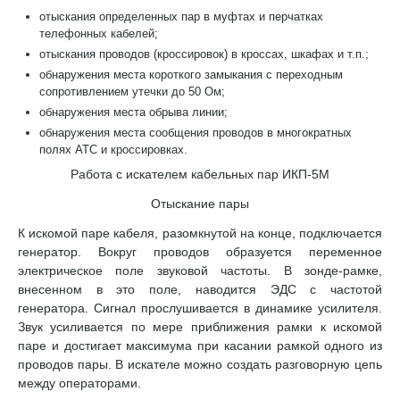
отыскания определенных пар в муфтах и перчатках
телефонных кабелей;
отыскания проводов (кроссировок) в кроссах, шкафах и т.п.;
обнаружения места короткого замыкания с переходным
сопротивлением утечки до 50 Ом;
обнаружения места обрыва линии;
обнаружения места сообщения проводов в многократных
полях АТС и кроссировках.
Работа с искателем кабельных пар ИКП-5М
Отыскание пары
К искомой паре кабеля, разомкнутой на конце, подключается
генератор. Вокруг проводов образуется переменное
электрическое поле звуковой частоты. В зонде-рамке,
внесенном в это поле, наводится ЭДС с частотой
генератора. Сигнал прослушивается в динамике усилителя.
Звук усиливается по мере приближения рамки к искомой
паре и достигает максимума при касании рамкой одного из
проводов пары. В искателе можно создать разговорную цепь
между операторами.