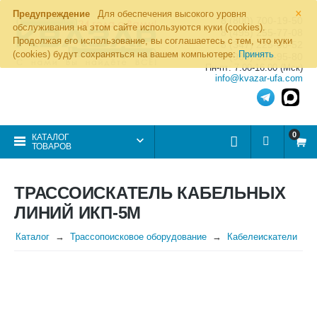
×
Предупреждение
Для обеспечения высокого уровня
8 (800) 700-19-50
обслуживания на этом сайте используются куки (cookies).
8 (495) 255-77-08
Продолжая его использование, вы соглашаетесь с тем, что куки
8 (347) 225-00-52
(cookies) будут сохраняться на вашем компьютере:
Принять
8 (986) 963-95-80
Пн-пт: 7.00-16.00 (Мск)
info@kvazar-ufa.com
0
КАТАЛОГ
ТОВАРОВ
ТРАССОИСКАТЕЛЬ КАБЕЛЬНЫХ
ЛИНИЙ ИКП-5М
Каталог
Трассопоисковое оборудование
Кабелеискатели