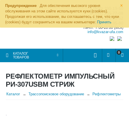
×
Предупреждение
Для обеспечения высокого уровня
8 (800) 700-19-50
обслуживания на этом сайте используются куки (cookies).
8 (495) 255-77-08
Продолжая его использование, вы соглашаетесь с тем, что куки
8 (347) 225-00-52
(cookies) будут сохраняться на вашем компьютере:
Принять
8 (986) 963-95-80
Пн-пт: 7.00-16.00 (Мск)
info@kvazar-ufa.com
0
КАТАЛОГ
ТОВАРОВ
РЕФЛЕКТОМЕТР ИМПУЛЬСНЫЙ
РИ-307USBМ СТРИЖ
Каталог
Трассопоисковое оборудование
Рефлектометры