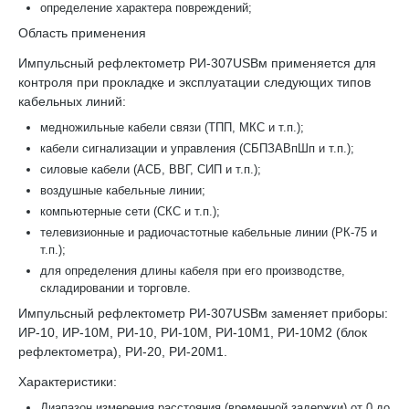
определение характера повреждений;
Область применения
Импульсный рефлектометр РИ-307USBм применяется для
контроля при прокладке и эксплуатации следующих типов
кабельных линий:
медножильные кабели связи (ТПП, МКС и т.п.);
кабели сигнализации и управления (СБПЗАВпШп и т.п.);
силовые кабели (АСБ, ВВГ, СИП и т.п.);
воздушные кабельные линии;
компьютерные сети (СКС и т.п.);
телевизионные и радиочастотные кабельные линии (РК-75 и
т.п.);
для определения длины кабеля при его производстве,
складировании и торговле.
Импульсный рефлектометр РИ-307USBм заменяет приборы:
ИР-10, ИР-10М, РИ-10, РИ-10М, РИ-10М1, РИ-10М2 (блок
рефлектометра), РИ-20, РИ-20М1.
Характеристики:
Диапазон измерения расстояния (временной задержки) от 0 до