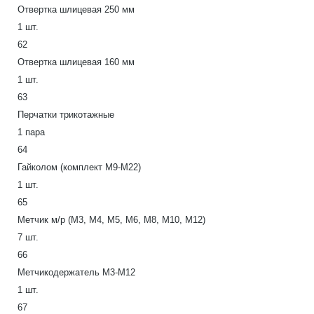
Отвертка шлицевая 250 мм
1 шт.
62
Отвертка шлицевая 160 мм
1 шт.
63
Перчатки трикотажные
1 пара
64
Гайколом (комплект М9-М22)
1 шт.
65
Метчик м/р (М3, М4, М5, М6, М8, М10, М12)
7 шт.
66
Метчикодержатель М3-М12
1 шт.
67