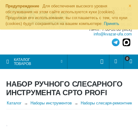
×
Предупреждение
Для обеспечения высокого уровня
8 (800) 700-19-50
обслуживания на этом сайте используются куки (cookies).
8 (495) 255-77-08
Продолжая его использование, вы соглашаетесь с тем, что куки
8 (347) 225-00-52
(cookies) будут сохраняться на вашем компьютере:
Принять
8 (986) 963-95-80
Пн-пт: 7.00-16.00 (Мск)
info@kvazar-ufa.com
0
КАТАЛОГ
ТОВАРОВ
НАБОР РУЧНОГО СЛЕСАРНОГО
ИНСТРУМЕНТА СРТО PROFI
Каталог
Наборы инструментов
Наборы слесаря-ремонтника