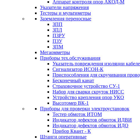
Аппарат контроля опор АКОД-М
Указатели напряжения
Тестеры и мультиметры
Заземления переносные
ЗПП
ЗПЛ
ПЗРУ
ПЗУ
ЗПМ
Мегаомметры
Приборы тех.обслуживания
Указатель повреждения изоляции кабе
Сигнализатор ИСОН-К
Приспособления для скручивания пров
Бесконечный канат
Страховочное устройство СУ-1
Набор для сварки скруток НИСС
Устройство крепления опор УКО
Высотомер ВК-1
Приборы для проверки электроустановок
Тестер обмоток ИТОМ
Индикатор дефектов обмоток ИДВИ
Индикатор дефектов обмоток ИДО
Прибор Квант - К
Штанги оперативные