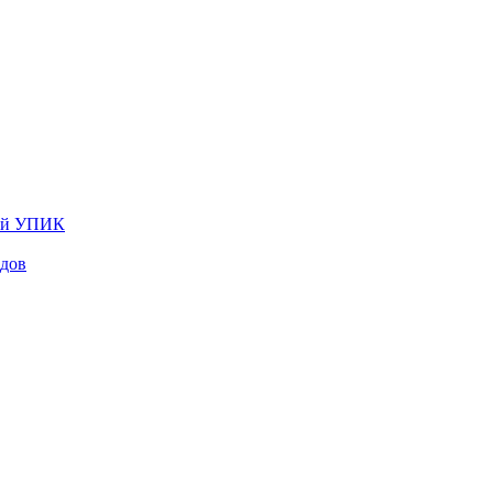
лей УПИК
одов