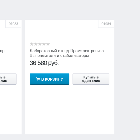
01983
01984
тор
Лабораторный стенд Промэлектроника.
Выпрямители и стабилизаторы
36 580
руб.
ь в
Купить в
В КОРЗИНУ
клик
один клик