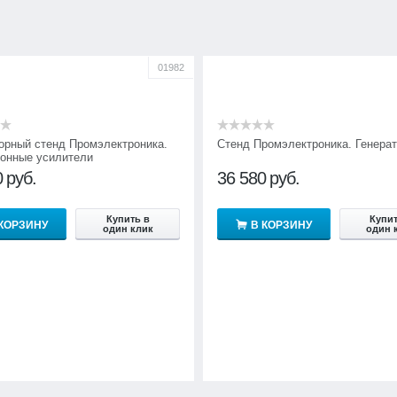
01982
орный стенд Промэлектроника.
Стенд Промэлектроника. Генера
онные усилители
0
руб.
36 580
руб.
Купить в
Купит
 КОРЗИНУ
В КОРЗИНУ
один клик
один 