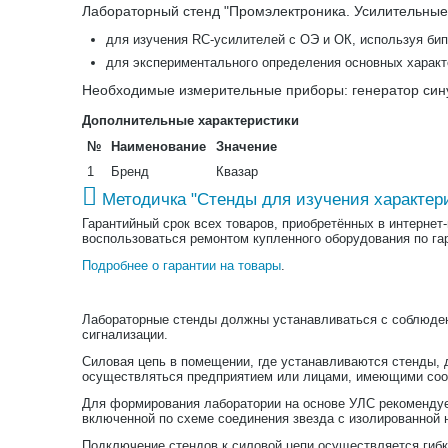
Лабораторный стенд "Промэлектроника. Усилительные
для изучения RC-усилителей с ОЭ и ОК, используя бип
для экспериментального определения основных характе
Необходимые измерительные приборы: генератор сину
Дополнительные характеристики
№
Наименование
Значение
1
Бренд
Квазар
Методичка "Стенды для изучения характери
Гарантийный срок всех товаров, приобретённых в интернет
воспользоваться ремонтом купленного оборудования по га
Подробнее о гарантии на товары
.
Лабораторные стенды должны устанавливаться с соблюден
сигнализации.
Силовая цепь в помещении, где устанавливаются стенды, 
осуществляться предприятием или лицами, имеющими со
Для формирования лаборатории на основе УЛС рекомендует
включенной по схеме соединения звезда с изолированной
Подключение стендов к силовой цепи осуществляется гибк