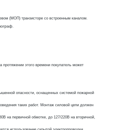
левом (МОП) транзисторе со встроенным каналом.
лограф.
На протяжении этого времени покупатель может
ышенной опасности, оснащенных системой пожарной
оведения таких работ. Монтаж силовой цепи должен
В на первичной обмотке, до 127/220В на вторичной,
уется использование скрытой электропроводки