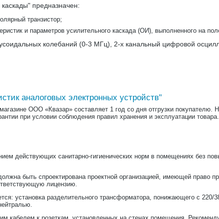
 каскады" предназначен:
олярный транзистор;
ристик и параметров усилительного каскада (ОИ), выполненного на по
соидальных колебаний (0-3 МГц), 2-х канальный цифровой осцил
стик аналоговых электронных устройств"
-магазине ООО «Квазар» составляет 1 год со дня отгрузки покупателю. 
рантии при условии соблюдения правил хранения и эксплуатации товара.
ием действующих санитарно-гигиенических норм в помещениях без пов
должна быть спроектирована проектной организацией, имеющей право пр
ответствующую лицензию.
ся: установка разделительного трансформатора, понижающего с 220/380
 нейтралью.
им кабелем к розеткам, установленных на стенах помещения. Рекоменд