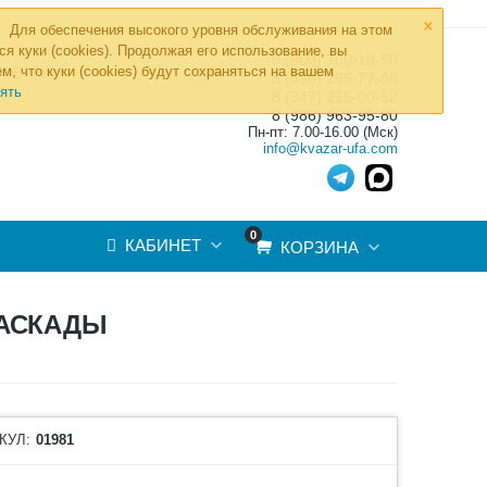
×
Для обеспечения высокого уровня обслуживания на этом
ся куки (cookies). Продолжая его использование, вы
8 (800) 700-19-50
»
м, что куки (cookies) будут сохраняться на вашем
ТОВ
8 (495) 255-77-08
ять
8 (347) 225-00-52
8 (986) 963-95-80
Пн-пт: 7.00-16.00 (Мск)
info@kvazar-ufa.com
0
КАБИНЕТ
КОРЗИНА
КАСКАДЫ
КУЛ:
01981