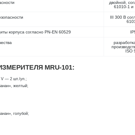
асности
двойной, со
61010-1 и
езопасности
III 300 В со
610
иты корпуса согласно PN-EN 60529
IP
чества
разработка
производст
ISO 
ЗМЕРИТЕЛЯ MRU-101:
V — 2 шт./уп.;
банан», желтый;
анан», голубой;