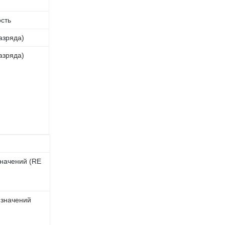
сть
разряда)
разряда)
начений (RE
 значений