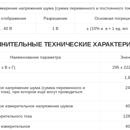
змерение напряжения шума (сумма переменного и постоянного ток
 отображения
Разрешение
Основная погрешн
... 40 В
1 В
± (10% и. в + 1 ед. мл.
НИТЕЛЬНЫЕ ТЕХНИЧЕСКИЕ ХАРАКТЕР
Наименование параметра
Знач
x В x Г)
295 x 22
1,6
ое напряжение шума (сумма переменного и
24
 тока), при котором ещё могут проводиться
ое измерительное напряжение шумов
40
ерительного тока
128
 измерительное
40