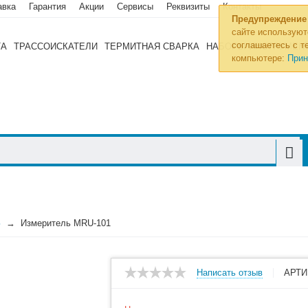
авка
Гарантия
Акции
Сервисы
Реквизиты
Контакты
Предупреждение
сайте используют
соглашаетесь с те
ТА
ТРАССОИСКАТЕЛИ
ТЕРМИТНАЯ СВАРКА
НАБОРЫ ИНСТРУМЕН
компьютере:
Прин
З
Измеритель MRU-101
Написать отзыв
АРТИ