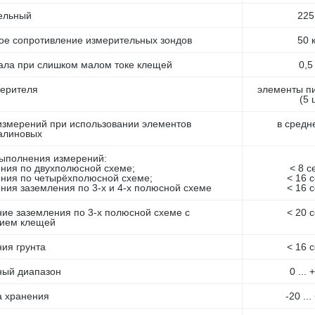
ельный
225
е сопротивление измерительных зондов
50 
ала при слишком малом токе клещей
0,5
мерителя
элементы п
(5 
измерений при использовании элементов
в средн
алиновых
ыполнения измерений:
ения по двухполюсной схеме;
< 8 с
ения по четырёхполюсной схеме;
< 16 
ения заземления по 3-х и 4-х полюсной схеме
< 16 
ие заземления по 3-х полюсной схеме с
< 20 
нием клещей
ия грунта
< 16 
ный диапазон
0 ...
а хранения
-20 ..