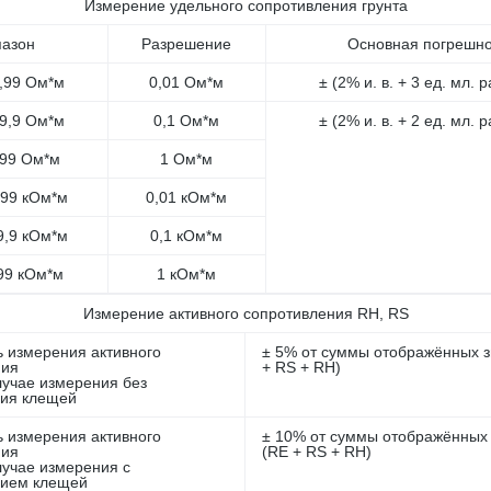
Измерение удельного сопротивления грунта
пазон
Разрешение
Основная погрешно
 9,99 Ом*м
0,01 Ом*м
± (2% и. в. + 3 ед. мл. 
 99,9 Ом*м
0,1 Ом*м
± (2% и. в. + 2 ед. мл. 
 999 Ом*м
1 Ом*м
9,99 кОм*м
0,01 кОм*м
99,9 кОм*м
0,1 кОм*м
999 кОм*м
1 кОм*м
Измерение активного сопротивления RH, RS
 измерения активного
± 5% от суммы отображённых з
ния
+ RS + RH)
лучае измерения без
ния клещей
 измерения активного
± 10% от суммы отображённых
ния
(RE + RS + RH)
лучае измерения с
нием клещей