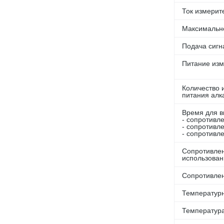
Ток измерит
Максимально
Подача сигн
Питание из
Количество 
питания алк
Время для в
- сопротивл
- сопротивл
- сопротивл
Сопротивлен
использова
Сопротивлен
Температур
Температур