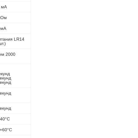
 мА
кОм
 мА
итания LR14
шт.)
ем 2000
екунд
секунд
секунд
секунд
секунд
 +40°C
. +60°C