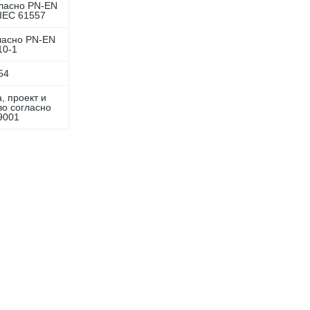
гласно PN-EN
 IEC 61557
гласно PN-EN
10-1
54
, проект и
во согласно
9001