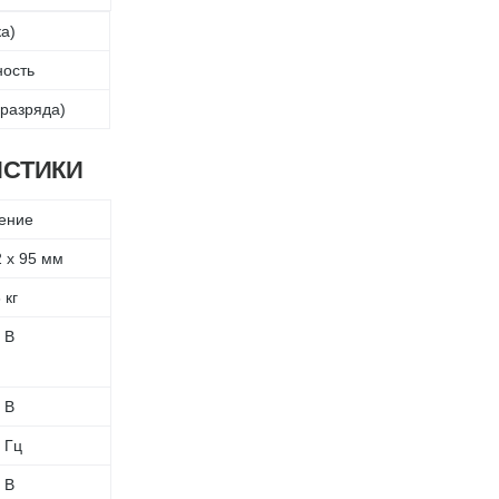
а)
ость
 разряда)
ИСТИКИ
ение
2 x 95 мм
 кг
 В
 В
 Гц
 В