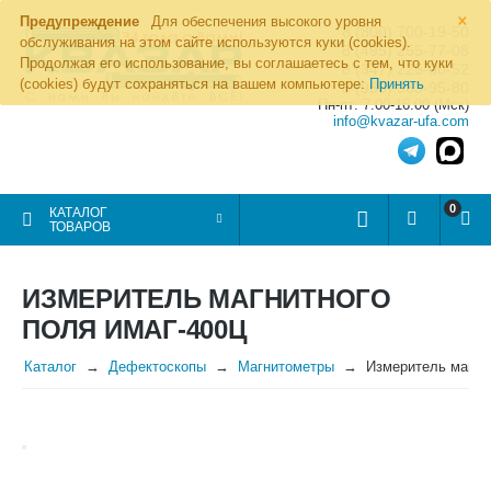
×
Предупреждение
Для обеспечения высокого уровня
8 (800) 700-19-50
обслуживания на этом сайте используются куки (cookies).
8 (495) 255-77-08
Продолжая его использование, вы соглашаетесь с тем, что куки
8 (347) 225-00-52
(cookies) будут сохраняться на вашем компьютере:
Принять
8 (986) 963-95-80
Пн-пт: 7.00-16.00 (Мск)
info@kvazar-ufa.com
0
КАТАЛОГ
ТОВАРОВ
ИЗМЕРИТЕЛЬ МАГНИТНОГО
ПОЛЯ ИМАГ-400Ц
Каталог
Дефектоскопы
Магнитометры
Измеритель магни