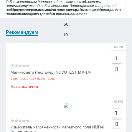
© Все материалы данного сайта являются объектами
интеллектуальной собственности. Запрещается копирование,
Среднее время восстановления работоспособного
распространение или любое иное использование информации без
состояния, мин, не более
предварительного согласия правообладателя.
60
Рекомендуем
10.
Среднее время восстановления работоспособного
06988
состояния, мин, не более
8
Магнитометр (тесламер) NOVOTEST МФ-1М
Свяжитесь с нами насчёт цены
Нет в наличии
01394
Измеритель напряженности магнитного поля ИМП-6
(магнитометр)