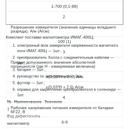
1-700 (0,1-88)
2.
Разрешение измерителя (значение единицы младшего
разряда), А/м (А/см)
Комплект поставки магнитометра ИМАГ-400Ц:
100 (1)
электронный блок измерителя напряженности магнитного
поля ИМАГ-400Ц — 1шт.;
3.
преобразователь Холла с соединительным кабелем —
Предел допускаемого значения абсолютной
1шт.;
погрешности (где Н - измеряемая величина)
батарея — 1шт.;
руководство по эксплуатации — 1шт.;
±(0,03*Н + 200) А/м
футляр — 1шт.;
±(0,03*Н + 2,0) А/см
оправка для закрепления преобразователя в соленоиде —
1шт.
4.
№
Наименование
Значение
Рабочее напряжение питания измерителя от батареи
1
6F22, В
Вид дефектоскопа
6-9
магнитометр