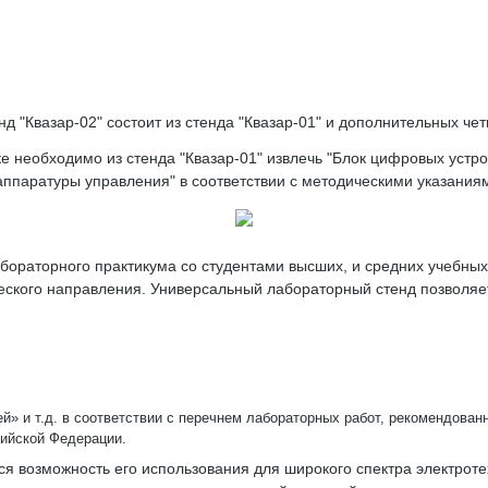
 "Квазар-02" состоит из стенда "Квазар-01" и дополнительных че
 необходимо из стенда "Квазар-01" извлечь "Блок цифровых устройс
аппаратуры управления" в соответствии с методическими указания
бораторного практикума со студентами высших, и средних учебны
еского направления. Универсальный лабораторный стенд позволяе
й» и т.д. в соответствии с перечнем лабораторных работ, рекомендован
сийской Федерации.
я возможность его использования для широкого спектра электротех