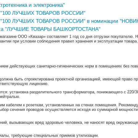
ротехника и электроника"
са "100 ЛУЧШИХ ТОВАРОВ РОССИИ"
са "100 ЛУЧШИХ ТОВАРОВ РОССИИ" в номинации "НОВИ
курса "ЛУЧШИЕ ТОВАРЫ БАШКОРТОСТАНА"
-магазине ООО «Квазар» составляет 1 год со дня отгрузки покупателю. 
рантии при условии соблюдения правил хранения и эксплуатации товара.
ием действующих санитарно-гигиенических норм в помещениях без пов
должна быть спроектирована проектной организацией, имеющей право пр
ответствующую лицензию.
ся: установка разделительного трансформатора, понижающего с 220/380
 нейтралью.
им кабелем к розеткам, установленных на стенах помещения. Рекоменд
бор сечения проводов осуществляется исходя из суммарной мощности 
ений, вызывающих вред здоровью человека, не наносят вред окружающей
риалы, требующие специальных приемов утилизации.