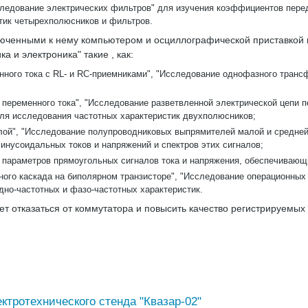
ледование электрических фильтров" для изучения коэффициентов перед
тик четырехполюсников и фильтров.
ключенными к нему компьютером и осциллографической приставкой
 и электроника" такие , как:
ного тока с RL- и RC-приемниками", "Исследование однофазного транс
переменного тока", "Исследование разветвленной электрической цепи п
ля исследования частотных характеристик двухполюсников;
лой", "Исследование полупроводниковых выпрямителей малой и средней
инусоидальных токов и напряжений и спектров этих сигналов;
 параметров прямоугольных сигналов тока и напряжения, обеспечивающ
ного каскада на биполярном транзисторе", "Исследование операционных
дно-частотных и фазо-частотных характеристик.
 отказаться от коммутатора и повысить качество регистрируемых 
ктротехнического стенда "Квазар-02"