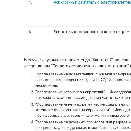
4.
Асинхронный двигатель с электромагнитн
5.
Двигатель постоянного тока с электро
В случае доукомплектации стенда "Квазар-02" персо
дисциплинам "Теоретические основы электротехники" 
"Исследование неразветвленной линейной электричес
параллельном соединении R, L и R, C", "Исследован
между ними;
"Исследование резонанса напряжений", "Исследован
и токами, а также для исследования частотных хара
"Исследование линейных цепей несинусоидального п
катушки с ферромагнитным сердечником", "Исследо
несинусоидальных токов и напряжений и спектров эт
"Исследование переходных процессов при разряде к
предельных апериодических и колебательных перехо