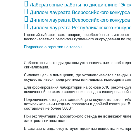
Лабораторные работы по дисциплине "Элект
Диплом лауреата Всероссийского конкур
Диплом лауреата Всероссийского конкур
Диплом лауреата Республиканского кон
Гарантийный срок всех товаров, приобретённых в интернет
воспользоваться ремонтом купленного оборудования по га
Подробнее о гарантии на товары
.
Лабораторные стенды должны устанавливаться с соблюден
сигнализации.
Силовая цепь в помещении, где устанавливаются стенды, 
осуществляться предприятием или лицами, имеющими со
Для формирования лаборатории на основе УЛС рекомендует
включенной по схеме соединения звезда с изолированной
Подключение стендов к силовой цепи осуществляется гибк
четырехжильным медным проводом в двойной изоляции. Вы
составляет не более 500Вт.
При эксплуатации лабораторного стенда не возникают явл
электромагнитном поле.
В составе стенда отсутствуют ядовитые вещества и мате