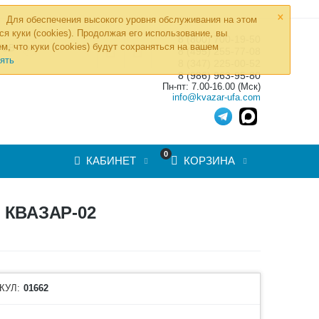
×
Для обеспечения высокого уровня обслуживания на этом
ся куки (cookies). Продолжая его использование, вы
8 (800) 700-19-50
»
м, что куки (cookies) будут сохраняться на вашем
ТОВ
8 (495) 255-77-08
ять
8 (347) 225-00-52
8 (986) 963-95-80
Пн-пт: 7.00-16.00 (Мск)
info@kvazar-ufa.com
0
КАБИНЕТ
КОРЗИНА
КВАЗАР-02
КУЛ:
01662