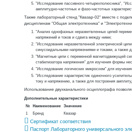
"Исследование пассивного четырехполюсника", "Исс
амплитудно-частотных и фазо-частотных характерис
Также лабораторный стенд "Квазар-02" вместе с под
дисциплинам "Общая электротехника" и "Электротехника
"Анализ однофазных неразветвленных цепей перемен
напряжений и токов и сдвига между ними;
"Исследование неразветвленной электрической цепи 
синусоидальными напряжениями и токами, а также д
"Магнитные цепи с переменной магнитодвижущей си
стабилизатора напряжения" для изучения формы нес
"Исследование логических микросхем" для изучения
"Исследование характеристик одиночного усилитель
току и напряжению, а также для построения амплиту
Использование двухканального осциллографа позволяет
Дополнительные характеристики
№
Наименование
Значение
1
Бренд
Квазар
Сертификат соответствия
Паспорт Лабораторного универсального эле