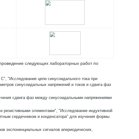
 проведение следующих лабораторных работ по
 C", "Исследование цепи синусоидального тока при
аметров синусоидальных напряжений и токов и сдвига фаз
изучения сдвига фаз между синусоидальными напряжениями
ми резистивными элементами", "Исследование индуктивной
итным сердечником и конденсатора" для изучения формы
ров экспоненциальных сигналов апериодических,