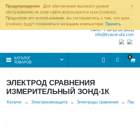
×
Предупреждение
Для обеспечения высокого уровня
8 (800) 700-19-50
обслуживания на этом сайте используются куки (cookies).
8 (495) 255-77-08
Продолжая его использование, вы соглашаетесь с тем, что куки
8 (347) 225-00-52
(cookies) будут сохраняться на вашем компьютере:
Принять
8 (986) 963-95-80
Пн-пт: 7.00-16.00 (Мск)
info@kvazar-ufa.com
0
КАТАЛОГ
ТОВАРОВ
ЭЛЕКТРОД СРАВНЕНИЯ
ИЗМЕРИТЕЛЬНЫЙ ЗОНД-1К
Каталог
Электрохимзащита
Электроды сравнения
Перен