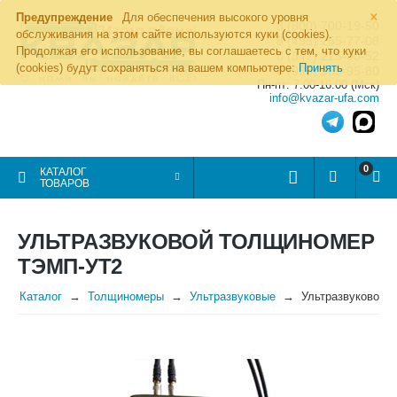
×
Предупреждение
Для обеспечения высокого уровня
8 (800) 700-19-50
обслуживания на этом сайте используются куки (cookies).
8 (495) 255-77-08
Продолжая его использование, вы соглашаетесь с тем, что куки
8 (347) 225-00-52
(cookies) будут сохраняться на вашем компьютере:
Принять
8 (986) 963-95-80
Пн-пт: 7.00-16.00 (Мск)
info@kvazar-ufa.com
0
КАТАЛОГ
ТОВАРОВ
УЛЬТРАЗВУКОВОЙ ТОЛЩИНОМЕР
ТЭМП-УТ2
Каталог
Толщиномеры
Ультразвуковые
Ультразвуковой 