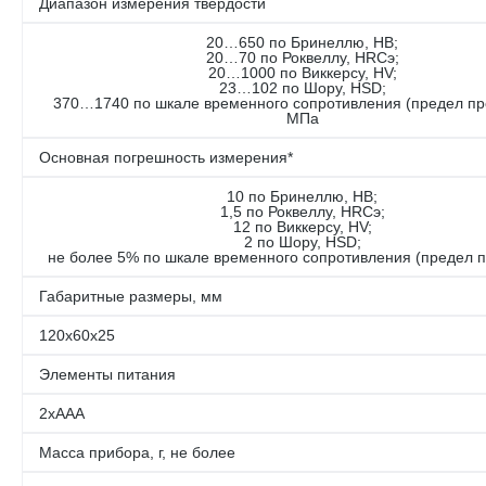
Диапазон измерения твердости
20…650 по Бринеллю, НВ;
20…70 по Роквеллу, НRСэ;
20…1000 по Виккерсу, HV;
23…102 по Шору, HSD;
370…1740 по шкале временного сопротивления (предел пр
МПа
Основная погрешность измерения*
10 по Бринеллю, НВ;
1,5 по Роквеллу, НRСэ;
12 по Виккерсу, HV;
2 по Шору, HSD;
не более 5% по шкале временного сопротивления (предел п
Габаритные размеры, мм
120х60х25
Элементы питания
2хААА
Масса прибора, г, не более