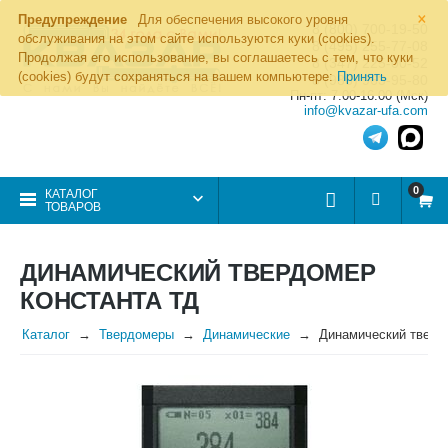
×
Предупреждение
Для обеспечения высокого уровня
8 (800) 700-19-50
обслуживания на этом сайте используются куки (cookies).
8 (495) 255-77-08
Продолжая его использование, вы соглашаетесь с тем, что куки
8 (347) 225-00-52
(cookies) будут сохраняться на вашем компьютере:
Принять
8 (986) 963-95-80
Пн-пт: 7.00-16.00 (Мск)
info@kvazar-ufa.com
0
КАТАЛОГ
ТОВАРОВ
ДИНАМИЧЕСКИЙ ТВЕРДОМЕР
КОНСТАНТА ТД
Каталог
Твердомеры
Динамические
Динамический тверд