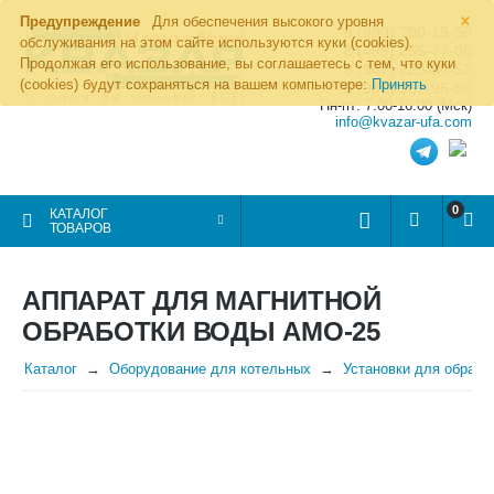
×
Предупреждение
Для обеспечения высокого уровня
8 (800) 700-19-50
обслуживания на этом сайте используются куки (cookies).
8 (495) 255-77-08
Продолжая его использование, вы соглашаетесь с тем, что куки
8 (347) 225-00-52
(cookies) будут сохраняться на вашем компьютере:
Принять
8 (986) 963-95-80
Пн-пт: 7.00-16.00 (Мск)
info@kvazar-ufa.com
0
КАТАЛОГ
ТОВАРОВ
АППАРАТ ДЛЯ МАГНИТНОЙ
ОБРАБОТКИ ВОДЫ АМО-25
Каталог
Оборудование для котельных
Установки для обрабо