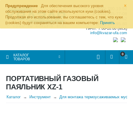
×
Предупреждение
Для обеспечения высокого уровня
8 (800) 700-19-50
обслуживания на этом сайте используются куки (cookies).
8 (495) 255-77-08
Продолжая его использование, вы соглашаетесь с тем, что куки
8 (347) 225-00-52
(cookies) будут сохраняться на вашем компьютере:
Принять
8 (986) 963-95-80
Пн-пт: 7.00-16.00 (Мск)
info@kvazar-ufa.com
0
КАТАЛОГ
ТОВАРОВ
ПОРТАТИВНЫЙ ГАЗОВЫЙ
ПАЯЛЬНИК ХZ-1
Каталог
Инструмент
Для монтажа термоусаживаемых муфт и