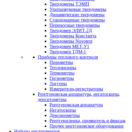
Твердомеры ТЭМП
Ультразвуковые твердомеры
Динамические твердомеры
Стационарные твердомеры
Переносные твердомеры
Твердомер ЭЛИТ-2Д
Твердомеры Константа
Твердомеры Novotest
Твердомер МЕТ-У1
Твердомер ТДМ-1
Приборы теплового контроля
Пирометры
Тепловизоры
Термометры
Гигрометры
Логгеры
Измерители-регистраторы
Рентгеновская аппаратура, негатоскопы,
денситометры
Рентгеновская аппаратура
Негатоскопы
Денсинометры
Рентгенпленка, проявитель и фиксаж
Прочее рентгеновское оборудование
Наборы инструментов