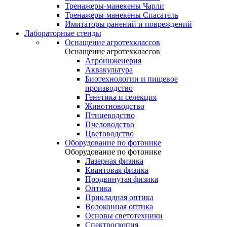
Тренажеры-манекены Чарли
Тренажеры-манекены Спасатель
Имитаторы ранений и повреждений
Лабораторные стенды
Оснащение агротехклассов
Оснащение агротехклассов
Агроинженерия
Аквакультура
Биотехнологии и пищевое
производство
Генетика и селекция
Животноводство
Птицеводство
Пчеловодство
Цветоводство
Оборудование по фотонике
Оборудование по фотонике
Лазерная физика
Квантовая физика
Продвинутая физика
Оптика
Прикладная оптика
Волоконная оптика
Основы светотехники
Спектроскопия