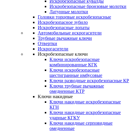
Искробезопасные кувалды
Искробезопасные бронзовые молотки
Латунные молотки
Головки торцевые искробезопасные
Искробезопасное зубило
Искробезопасные лопаты
Автомобильные искрогасители
Трубные рычажные ключи
Отвертки
Искрогасители
Искробезопасные ключи
Ключи искробезопасные
комбинированные КГК
Ключи искробезопасные
шестигранные имбусовые
Ключи разводные искробезопасные КР
Ключи трубные рычажные
омедненные КТР
Ключи накидные
Ключи накидные искробезопасные
КГН
Ключи накидные искробезопасные
ударные КГКУ
Ключи накидные серповидные
омедненные