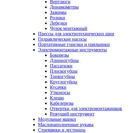
Вертлюги
Динамометры
Зажимы
Ролики
Лебедки
Чулок монтажный
Прессы для электротехнических шин
Гидравлические насосы
Портативные горелки и паяльники
Электромонтажные инструменты
Бокорезы
Длинногубцы
Пассатижи
Плоскогубцы
Тонкогубцы
Круглогубцы
Кусачки
Утконосы
Клещи
Кабелерезы
Отвертки для электромонтажников
Режущий инструмент
Модульные ящики
Маслонаполненные рукава
Стремянки и лестницы