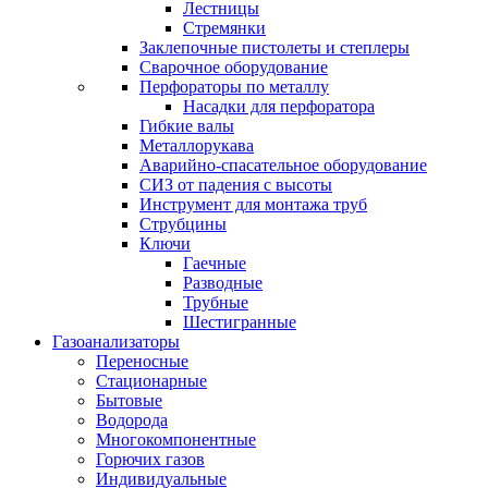
Лестницы
Стремянки
Заклепочные пистолеты и степлеры
Сварочное оборудование
Перфораторы по металлу
Насадки для перфоратора
Гибкие валы
Металлорукава
Аварийно-спасательное оборудование
СИЗ от падения с высоты
Инструмент для монтажа труб
Струбцины
Ключи
Гаечные
Разводные
Трубные
Шестигранные
Газоанализаторы
Переносные
Стационарные
Бытовые
Водорода
Многокомпонентные
Горючих газов
Индивидуальные