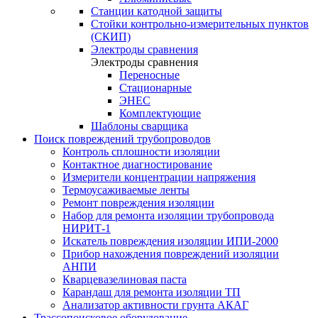
Станции катодной защиты
Стойки контрольно-измерительных пунктов
(СКИП)
Электроды сравнения
Электроды сравнения
Переносные
Стационарные
ЭНЕС
Комплектующие
Шаблоны сварщика
Поиск повреждений трубопроводов
Контроль сплошности изоляции
Контактное диагностирование
Измерители концентрации напряжения
Термоусаживаемые ленты
Ремонт повреждения изоляции
Набор для ремонта изоляции трубопровода
НИРИТ-1
Искатель повреждения изоляции ИПИ-2000
Прибор нахождения повреждений изоляции
АНПИ
Кварцевазелиновая паста
Карандаш для ремонта изоляции ТП
Анализатор активности грунта АКАГ
Трассопоисковое оборудование