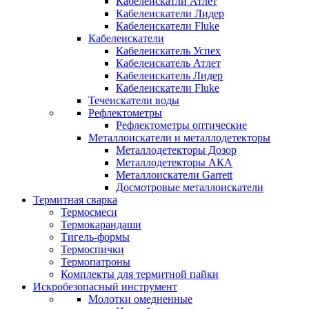
Кабелеискатли Атлет
Кабелеискатели Лидер
Кабелеискатели Fluke
Кабелеискатели
Кабелеискатель Успех
Кабелеискатель Атлет
Кабелеискатель Лидер
Кабелеискатели Fluke
Течеискатели воды
Рефлектометры
Рефлектометры оптические
Металлоискатели и металлодетекторы
Металлодетекторы Дозор
Металлодетекторы АКА
Металлоискатели Garrett
Досмотровые металлоискатели
Термитная сварка
Термосмеси
Термокарандаши
Тигель-формы
Термоспички
Термопатроны
Комплекты для термитной пайки
Искробезопасный инструмент
Молотки омедненные