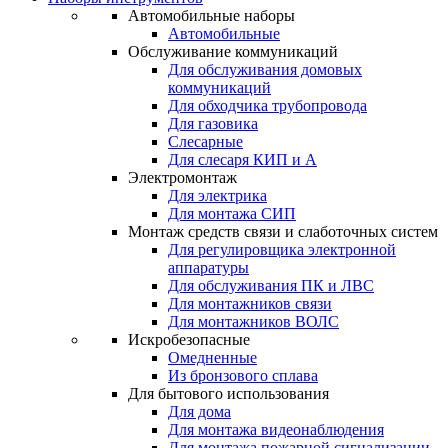
Автомобильные наборы
Автомобильные
Обслуживание коммуникаций
Для обслуживания домовых
коммуникаций
Для обходчика трубопровода
Для газовика
Слесарные
Для слесаря КИП и А
Электромонтаж
Для электрика
Для монтажа СИП
Монтаж средств связи и слаботочных систем
Для регулировщика электронной
аппаратуры
Для обслуживания ПК и ЛВС
Для монтажников связи
Для монтажников ВОЛС
Искробезопасные
Омедненные
Из бронзового сплава
Для бытового использования
Для дома
Для монтажа видеонаблюдения
Для монтажа пожарной сигнализации