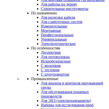
Для работы по дереву
Строительные инструменты
По назначению
Для разделки кабеля
Для слаботочных систем
Измерительные
Монтажные
Профессиональные
Универсальные
Электротехнические
По особенностям
Диэлектрик
Для оптоволокна
Искробезопасные
С молотком
С тестером
С шуруповертом
Промышленные
Для анализа и контроля окружающей
среды
Для обслуживания пищевых
производств
Для ЭХЗ (электрохимзащиты)
Наборы для исследования проб