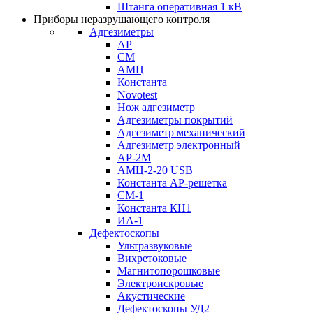
Штанга оперативная 1 кВ
Приборы неразрушающего контроля
Адгезиметры
АР
СМ
АМЦ
Константа
Novotest
Нож адгезиметр
Адгезиметры покрытий
Адгезиметр механический
Адгезиметр электронный
АР-2М
АМЦ-2-20 USB
Константа АР-решетка
СМ-1
Константа КН1
ИА-1
Дефектоскопы
Ультразвуковые
Вихретоковые
Магнитопорошковые
Электроискровые
Акустические
Дефектоскопы УД2