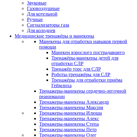
Звуковые
Газовоздушные
Для котельной
Ручные
Сигнализаторы газа
Для колодцев
Медицинские тренажёры и манекены
Манекены для отработки навыков первой
помощи
Манекен взрослого пострадавшего
Тренажёры-манекены детей для
отработки СЛР
Тренажёр торс для СЛР
Роботы-тренажёры для СЛР
Тренажёры для отработки приёма
Геймлиха
Тренажеры-манекены сердечно-легочной
реанимации
Тренажеры-манекены Александр
Тренажеры-манекены Максим
Тренажеры-манекены Илюша
Тренажеры-манекены Алекс
Тренажеры-манекены Степа
Тренажеры-манекены Петр
Тренажеры-манекены Олег