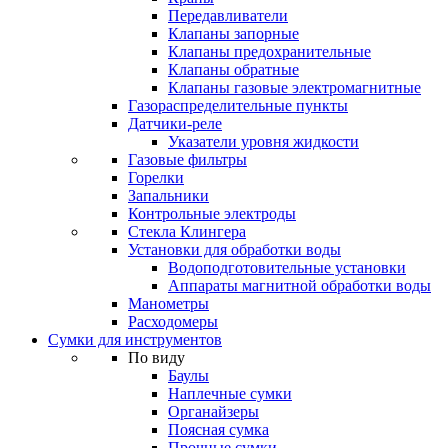
Передавливатели
Клапаны запорные
Клапаны предохранительные
Клапаны обратные
Клапаны газовые электромагнитные
Газораспределительные пункты
Датчики-реле
Указатели уровня жидкости
Газовые фильтры
Горелки
Запальники
Контрольные электроды
Стекла Клингера
Установки для обработки воды
Водоподготовительные установки
Аппараты магнитной обработки воды
Манометры
Расходомеры
Сумки для инструментов
По виду
Баулы
Наплечные сумки
Органайзеры
Поясная сумка
Прочные сумки