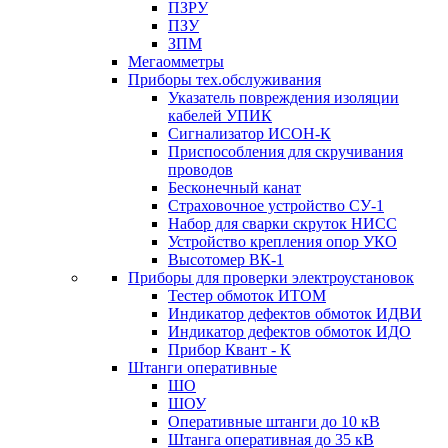
ПЗРУ
ПЗУ
ЗПМ
Мегаомметры
Приборы тех.обслуживания
Указатель повреждения изоляции
кабелей УПИК
Сигнализатор ИСОН-К
Приспособления для скручивания
проводов
Бесконечный канат
Страховочное устройство СУ-1
Набор для сварки скруток НИСС
Устройство крепления опор УКО
Высотомер ВК-1
Приборы для проверки электроустановок
Тестер обмоток ИТОМ
Индикатор дефектов обмоток ИДВИ
Индикатор дефектов обмоток ИДО
Прибор Квант - К
Штанги оперативные
ШО
ШОУ
Оперативные штанги до 10 кВ
Штанга оперативная до 35 кВ