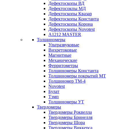
Дефектоскопы ВД
Дефектосокпы МД
Дефектоскопы Квазар
Дефектоскопы Константа
Дефектоскопы Корона
Дефектоскопы Novotest
А1212 MASTER
Толщиномеры
Ультразвуковые
Вихретоковые
Магнитные
Механические
Ферритометры
Толщиномеры Константа
Толщиномеры покрытий МТ
Толщиномер ТМ-4
Novotest
Булат
Тэмп
Толщиномеры УТ
Твердомеры
Твердомеры Роквелла
Твердомеры Бринелля
Твердомеры Шора
Твердомеры Виккерса