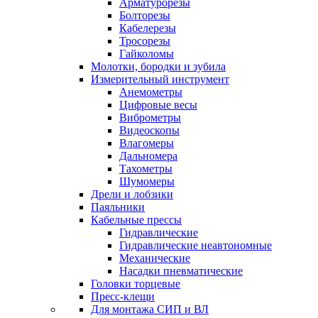
Арматурорезы
Болторезы
Кабелерезы
Тросорезы
Гайколомы
Молотки, бородки и зубила
Измерительный инструмент
Анемометры
Цифровые весы
Виброметры
Видеоскопы
Влагомеры
Дальномера
Тахометры
Шумомеры
Дрели и лобзики
Паяльники
Кабельные прессы
Гидравлические
Гидравлические неавтономные
Механические
Насадки пневматические
Головки торцевые
Пресс-клещи
Для монтажа СИП и ВЛ