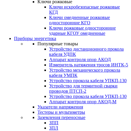
Ключи рожковые
Ключи искробезопасные рожковые
КГД
Ключи омедненные рожковые
односторонние КГО
Ключи рожковые односторонние
ударные КГОУ омедненные
Приборы энергетика
Популярные товары
Устройство дистанционного прокола
кабеля УДПК
Аппарат контроля опор АКОД
Измеритель натяжения тросов ИНТК-5
Устройство механического прокола
кабеля УМПК
Устройство прокола кабеля УПКП-130
Устройство для термитной сварки
проводов ПТСП-2
Устройство прокола кабеля УПКП-130
Аппарат контроля опор АКОД-М
Указатели напряжения
Тестеры и мультиметры
Заземления переносные
ЗПП
ЗПЛ