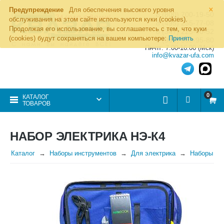
×
Предупреждение
Для обеспечения высокого уровня
8 (800) 700-19-50
обслуживания на этом сайте используются куки (cookies).
8 (495) 255-77-08
Продолжая его использование, вы соглашаетесь с тем, что куки
8 (347) 225-00-52
(cookies) будут сохраняться на вашем компьютере:
Принять
8 (986) 963-95-80
Пн-пт: 7.00-16.00 (Мск)
info@kvazar-ufa.com
0
КАТАЛОГ
ТОВАРОВ
НАБОР ЭЛЕКТРИКА НЭ-К4
Каталог
Наборы инструментов
Для электрика
Наборы НЭ