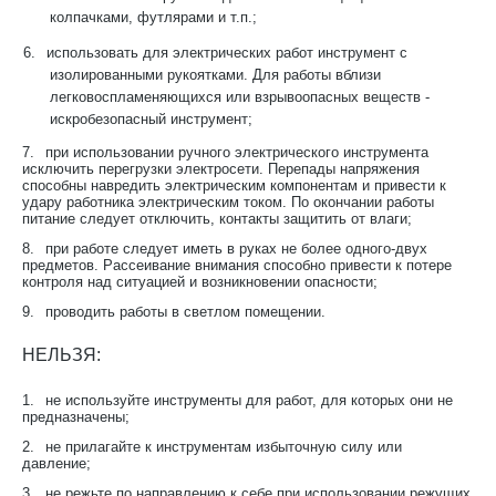
колпачками, футлярами и т.п.;
6.
использовать для электрических работ инструмент с
изолированными рукоятками. Для работы вблизи
легковоспламеняющихся или взрывоопасных веществ -
искробезопасный инструмент;
7.
при использовании ручного электрического инструмента
исключить перегрузки электросети. Перепады напряжения
способны навредить электрическим компонентам и привести к
удару работника электрическим током. По окончании работы
питание следует отключить, контакты защитить от влаги;
8.
при работе следует иметь в руках не более одного-двух
предметов. Рассеивание внимания способно привести к потере
контроля над ситуацией и возникновении опасности;
9.
проводить работы в светлом помещении.
НЕЛЬЗЯ:
1.
не используйте инструменты для работ, для которых они не
предназначены;
2.
не прилагайте к инструментам избыточную силу или
давление;
3.
не режьте по направлению к себе при использовании режущих