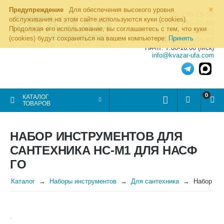
×
Предупреждение
Для обеспечения высокого уровня
8 (800) 700-19-50
обслуживания на этом сайте используются куки (cookies).
8 (495) 255-77-08
Продолжая его использование, вы соглашаетесь с тем, что куки
8 (347) 225-00-52
(cookies) будут сохраняться на вашем компьютере:
Принять
8 (986) 963-95-80
Пн-пт: 7.00-16.00 (Мск)
info@kvazar-ufa.com
0
КАТАЛОГ
ТОВАРОВ
НАБОР ИНСТРУМЕНТОВ ДЛЯ
САНТЕХНИКА НС-М1 ДЛЯ НАСФ
ГО
Каталог
Наборы инструментов
Для сантехника
Набор ин