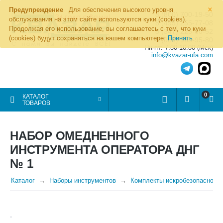
×
Предупреждение
Для обеспечения высокого уровня
8 (800) 700-19-50
обслуживания на этом сайте используются куки (cookies).
8 (495) 255-77-08
Продолжая его использование, вы соглашаетесь с тем, что куки
8 (347) 225-00-52
(cookies) будут сохраняться на вашем компьютере:
Принять
8 (986) 963-95-80
Пн-пт: 7.00-16.00 (Мск)
info@kvazar-ufa.com
0
КАТАЛОГ
ТОВАРОВ
НАБОР ОМЕДНЕННОГО
ИНСТРУМЕНТА ОПЕРАТОРА ДНГ
№ 1
Каталог
Наборы инструментов
Комплекты искробезопасного 