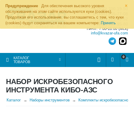
×
Предупреждение
Для обеспечения высокого уровня
8 (800) 700-19-50
обслуживания на этом сайте используются куки (cookies).
8 (495) 255-77-08
Продолжая его использование, вы соглашаетесь с тем, что куки
8 (347) 225-00-52
(cookies) будут сохраняться на вашем компьютере:
Принять
8 (986) 963-95-80
Пн-пт: 7.00-16.00 (Мск)
info@kvazar-ufa.com
0
КАТАЛОГ
ТОВАРОВ
НАБОР ИСКРОБЕЗОПАСНОГО
ИНСТРУМЕНТА КИБО-АЗС
Каталог
Наборы инструментов
Комплекты искробезопасного 