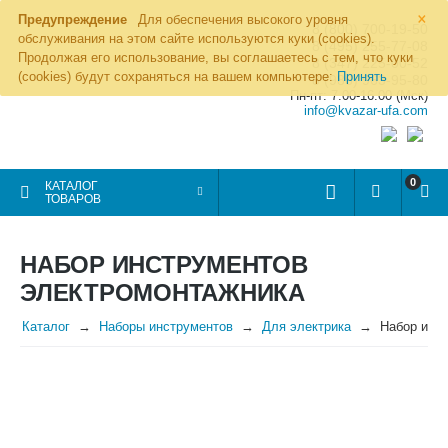
×
Предупреждение
Для обеспечения высокого уровня
8 (800) 700-19-50
обслуживания на этом сайте используются куки (cookies).
8 (495) 255-77-08
Продолжая его использование, вы соглашаетесь с тем, что куки
8 (347) 225-00-52
(cookies) будут сохраняться на вашем компьютере:
Принять
8 (986) 963-95-80
Пн-пт: 7.00-16.00 (Мск)
info@kvazar-ufa.com
0
КАТАЛОГ
ТОВАРОВ
НАБОР ИНСТРУМЕНТОВ
ЭЛЕКТРОМОНТАЖНИКА
Каталог
Наборы инструментов
Для электрика
Набор инс