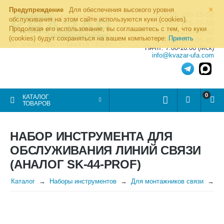
×
Предупреждение
Для обеспечения высокого уровня
8 (800) 700-19-50
обслуживания на этом сайте используются куки (cookies).
8 (495) 255-77-08
Продолжая его использование, вы соглашаетесь с тем, что куки
8 (347) 225-00-52
(cookies) будут сохраняться на вашем компьютере:
Принять
8 (986) 963-95-80
Пн-пт: 7.00-16.00 (Мск)
info@kvazar-ufa.com
0
КАТАЛОГ
ТОВАРОВ
НАБОР ИНСТРУМЕНТА ДЛЯ
ОБСЛУЖИВАНИЯ ЛИНИЙ СВЯЗИ
(АНАЛОГ SK-44-PROF)
Каталог
Наборы инструментов
Для монтажников связи
Н