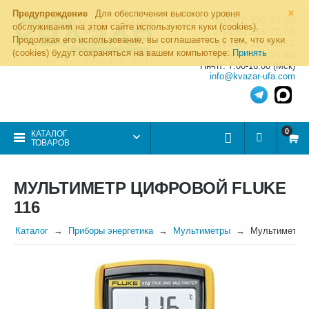
×
Предупреждение
Для обеспечения высокого уровня
8 (800) 700-19-50
обслуживания на этом сайте используются куки (cookies).
8 (495) 255-77-08
Продолжая его использование, вы соглашаетесь с тем, что куки
8 (347) 225-00-52
(cookies) будут сохраняться на вашем компьютере:
Принять
8 (986) 963-95-80
Пн-пт: 7.00-16.00 (Мск)
info@kvazar-ufa.com
0
КАТАЛОГ
ТОВАРОВ
МУЛЬТИМЕТР ЦИФРОВОЙ FLUKE
116
Каталог
Приборы энергетика
Мультиметры
Мультиметр ц