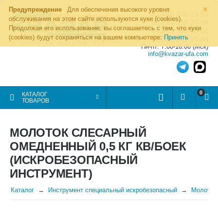
×
Предупреждение
Для обеспечения высокого уровня
8 (800) 700-19-50
обслуживания на этом сайте используются куки (cookies).
8 (495) 255-77-08
Продолжая его использование, вы соглашаетесь с тем, что куки
8 (347) 225-00-52
(cookies) будут сохраняться на вашем компьютере:
Принять
8 (986) 963-95-80
Пн-пт: 7.00-16.00 (Мск)
info@kvazar-ufa.com
0
КАТАЛОГ
ТОВАРОВ
МОЛОТОК СЛЕСАРНЫЙ
ОМЕДНЕННЫЙ 0,5 КГ КВ/БОЕК
(ИСКРОБЕЗОПАСНЫЙ
ИНСТРУМЕНТ)
Каталог
Инструмент специальный искробезопасный
Молотки