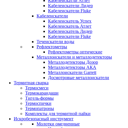
Кабелеискатли Атлет
Кабелеискатели Лидер
Кабелеискатели Fluke
Кабелеискатели
Кабелеискатель Успех
Кабелеискатель Атлет
Кабелеискатель Лидер
Кабелеискатели Fluke
Течеискатели воды
Рефлектометры
Рефлектометры оптические
Металлоискатели и металлодетекторы
Металлодетекторы Дозор
Металлодетекторы АКА
Металлоискатели Garrett
Досмотровые металлоискатели
Термитная сварка
Термосмеси
Термокарандаши
Тигель-формы
Термоспички
Термопатроны
Комплекты для термитной пайки
Искробезопасный инструмент
Молотки омедненные