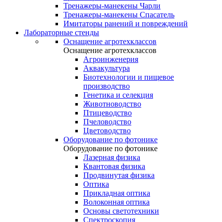
Тренажеры-манекены Чарли
Тренажеры-манекены Спасатель
Имитаторы ранений и повреждений
Лабораторные стенды
Оснащение агротехклассов
Оснащение агротехклассов
Агроинженерия
Аквакультура
Биотехнологии и пищевое
производство
Генетика и селекция
Животноводство
Птицеводство
Пчеловодство
Цветоводство
Оборудование по фотонике
Оборудование по фотонике
Лазерная физика
Квантовая физика
Продвинутая физика
Оптика
Прикладная оптика
Волоконная оптика
Основы светотехники
Спектроскопия