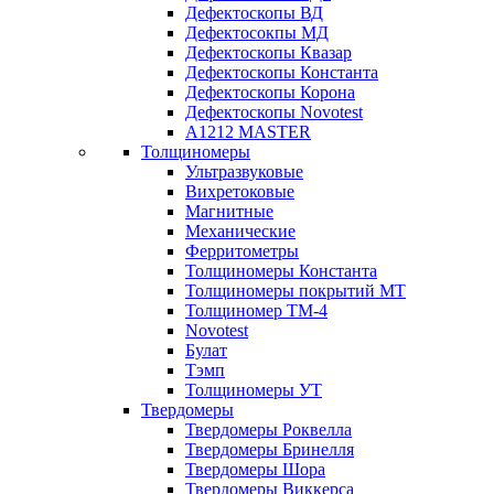
Дефектоскопы ВД
Дефектосокпы МД
Дефектоскопы Квазар
Дефектоскопы Константа
Дефектоскопы Корона
Дефектоскопы Novotest
А1212 MASTER
Толщиномеры
Ультразвуковые
Вихретоковые
Магнитные
Механические
Ферритометры
Толщиномеры Константа
Толщиномеры покрытий МТ
Толщиномер ТМ-4
Novotest
Булат
Тэмп
Толщиномеры УТ
Твердомеры
Твердомеры Роквелла
Твердомеры Бринелля
Твердомеры Шора
Твердомеры Виккерса