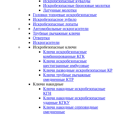
Искробезопасные кувалды
Искробезопасные бронзовые молотки
Латунные молотки
Головки торцевые искробезопасные
Искробезопасное зубило
Искробезопасные лопаты
Автомобильные искрогасители
Трубные рычажные ключи
Отвертки
Искрогасители
Искробезопасные ключи
Ключи искробезопасные
комбинированные КГК
Ключи искробезопасные
шестигранные имбусовые
Ключи разводные искробезопасные КР
Ключи трубные рычажные
омедненные КТР
Ключи накидные
Ключи накидные искробезопасные
КГН
Ключи накидные искробезопасные
ударные КГКУ
Ключи накидные серповидные
омедненные