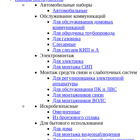
Автомобильные наборы
Автомобильные
Обслуживание коммуникаций
Для обслуживания домовых
коммуникаций
Для обходчика трубопровода
Для газовика
Слесарные
Для слесаря КИП и А
Электромонтаж
Для электрика
Для монтажа СИП
Монтаж средств связи и слаботочных систем
Для регулировщика электронной
аппаратуры
Для обслуживания ПК и ЛВС
Для монтажников связи
Для монтажников ВОЛС
Искробезопасные
Омедненные
Из бронзового сплава
Для бытового использования
Для дома
Для монтажа видеонаблюдения
Для монтажа пожарной сигнализации