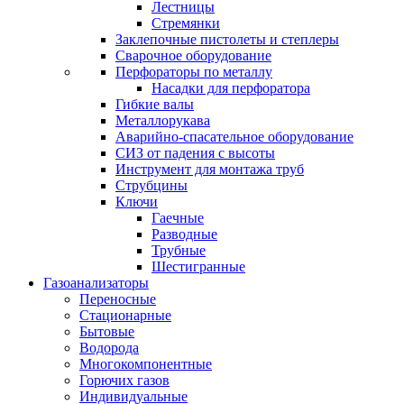
Лестницы
Стремянки
Заклепочные пистолеты и степлеры
Сварочное оборудование
Перфораторы по металлу
Насадки для перфоратора
Гибкие валы
Металлорукава
Аварийно-спасательное оборудование
СИЗ от падения с высоты
Инструмент для монтажа труб
Струбцины
Ключи
Гаечные
Разводные
Трубные
Шестигранные
Газоанализаторы
Переносные
Стационарные
Бытовые
Водорода
Многокомпонентные
Горючих газов
Индивидуальные