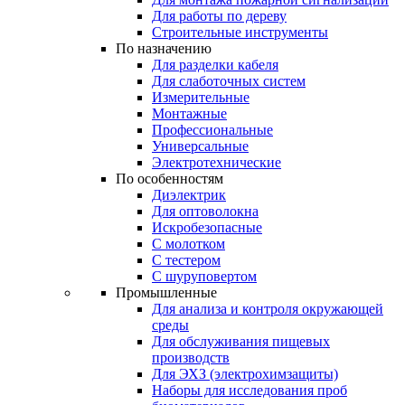
Для работы по дереву
Строительные инструменты
По назначению
Для разделки кабеля
Для слаботочных систем
Измерительные
Монтажные
Профессиональные
Универсальные
Электротехнические
По особенностям
Диэлектрик
Для оптоволокна
Искробезопасные
С молотком
С тестером
С шуруповертом
Промышленные
Для анализа и контроля окружающей
среды
Для обслуживания пищевых
производств
Для ЭХЗ (электрохимзащиты)
Наборы для исследования проб