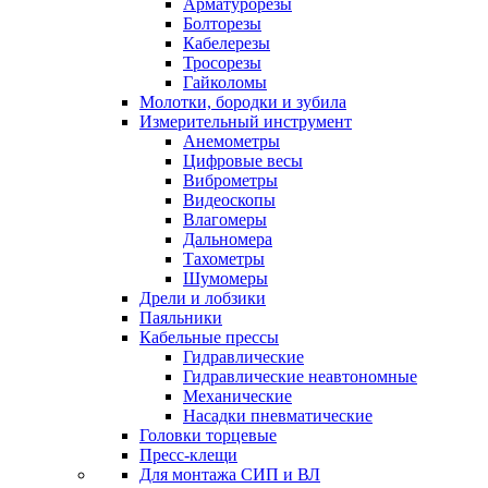
Арматурорезы
Болторезы
Кабелерезы
Тросорезы
Гайколомы
Молотки, бородки и зубила
Измерительный инструмент
Анемометры
Цифровые весы
Виброметры
Видеоскопы
Влагомеры
Дальномера
Тахометры
Шумомеры
Дрели и лобзики
Паяльники
Кабельные прессы
Гидравлические
Гидравлические неавтономные
Механические
Насадки пневматические
Головки торцевые
Пресс-клещи
Для монтажа СИП и ВЛ