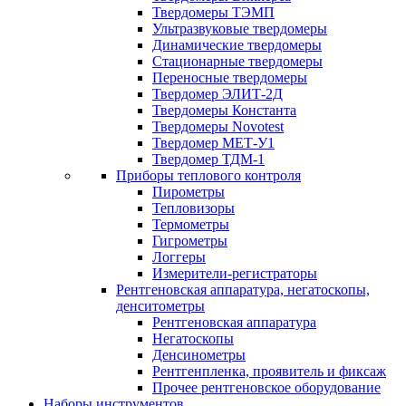
Твердомеры ТЭМП
Ультразвуковые твердомеры
Динамические твердомеры
Стационарные твердомеры
Переносные твердомеры
Твердомер ЭЛИТ-2Д
Твердомеры Константа
Твердомеры Novotest
Твердомер МЕТ-У1
Твердомер ТДМ-1
Приборы теплового контроля
Пирометры
Тепловизоры
Термометры
Гигрометры
Логгеры
Измерители-регистраторы
Рентгеновская аппаратура, негатоскопы,
денситометры
Рентгеновская аппаратура
Негатоскопы
Денсинометры
Рентгенпленка, проявитель и фиксаж
Прочее рентгеновское оборудование
Наборы инструментов