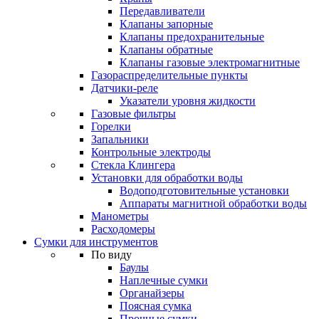
Передавливатели
Клапаны запорные
Клапаны предохранительные
Клапаны обратные
Клапаны газовые электромагнитные
Газораспределительные пункты
Датчики-реле
Указатели уровня жидкости
Газовые фильтры
Горелки
Запальники
Контрольные электроды
Стекла Клингера
Установки для обработки воды
Водоподготовительные установки
Аппараты магнитной обработки воды
Манометры
Расходомеры
Сумки для инструментов
По виду
Баулы
Наплечные сумки
Органайзеры
Поясная сумка
Прочные сумки