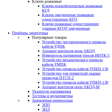
Ключи рожковые
Ключи искробезопасные рожковые
КГД
Ключи омедненные рожковые
односторонние КГО
Ключи рожковые односторонние
ударные КГОУ омедненные
Приборы энергетика
Популярные товары
Устройство дистанционного прокола
кабеля УДПК
Аппарат контроля опор АКОД
Измеритель натяжения тросов ИНТК-5
Устройство механического прокола
кабеля УМПК
Устройство прокола кабеля УПКП-130
Устройство для термитной сварки
проводов ПТСП-2
Устройство прокола кабеля УПКП-130
Аппарат контроля опор АКОД-М
Указатели напряжения
Тестеры и мультиметры
Заземления переносные
ЗПП
ЗПЛ