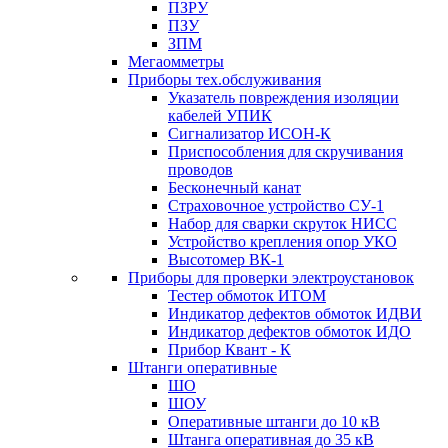
ПЗРУ
ПЗУ
ЗПМ
Мегаомметры
Приборы тех.обслуживания
Указатель повреждения изоляции
кабелей УПИК
Сигнализатор ИСОН-К
Приспособления для скручивания
проводов
Бесконечный канат
Страховочное устройство СУ-1
Набор для сварки скруток НИСС
Устройство крепления опор УКО
Высотомер ВК-1
Приборы для проверки электроустановок
Тестер обмоток ИТОМ
Индикатор дефектов обмоток ИДВИ
Индикатор дефектов обмоток ИДО
Прибор Квант - К
Штанги оперативные
ШО
ШОУ
Оперативные штанги до 10 кВ
Штанга оперативная до 35 кВ