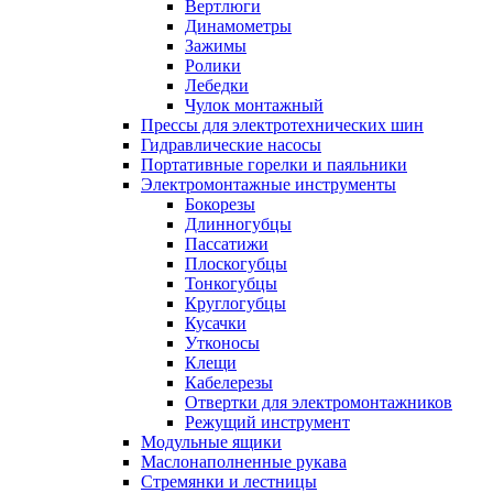
Вертлюги
Динамометры
Зажимы
Ролики
Лебедки
Чулок монтажный
Прессы для электротехнических шин
Гидравлические насосы
Портативные горелки и паяльники
Электромонтажные инструменты
Бокорезы
Длинногубцы
Пассатижи
Плоскогубцы
Тонкогубцы
Круглогубцы
Кусачки
Утконосы
Клещи
Кабелерезы
Отвертки для электромонтажников
Режущий инструмент
Модульные ящики
Маслонаполненные рукава
Стремянки и лестницы