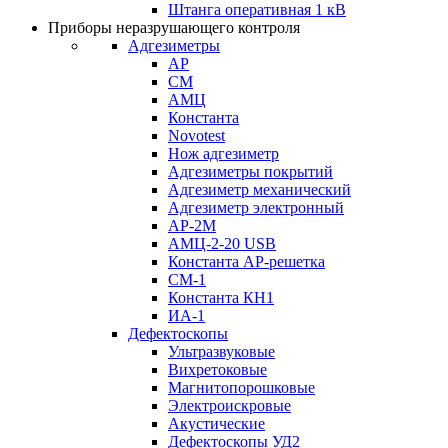
Штанга оперативная 1 кВ
Приборы неразрушающего контроля
Адгезиметры
АР
СМ
АМЦ
Константа
Novotest
Нож адгезиметр
Адгезиметры покрытий
Адгезиметр механический
Адгезиметр электронный
АР-2М
АМЦ-2-20 USB
Константа АР-решетка
СМ-1
Константа КН1
ИА-1
Дефектоскопы
Ультразвуковые
Вихретоковые
Магнитопорошковые
Электроискровые
Акустические
Дефектоскопы УД2