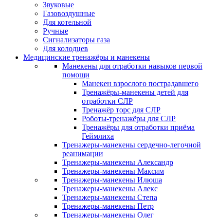
Звуковые
Газовоздушные
Для котельной
Ручные
Сигнализаторы газа
Для колодцев
Медицинские тренажёры и манекены
Манекены для отработки навыков первой
помощи
Манекен взрослого пострадавшего
Тренажёры-манекены детей для
отработки СЛР
Тренажёр торс для СЛР
Роботы-тренажёры для СЛР
Тренажёры для отработки приёма
Геймлиха
Тренажеры-манекены сердечно-легочной
реанимации
Тренажеры-манекены Александр
Тренажеры-манекены Максим
Тренажеры-манекены Илюша
Тренажеры-манекены Алекс
Тренажеры-манекены Степа
Тренажеры-манекены Петр
Тренажеры-манекены Олег