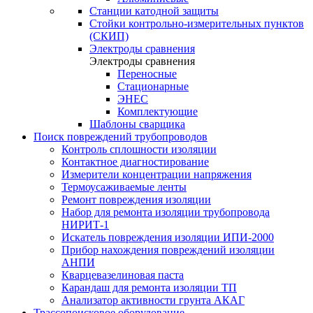
Станции катодной защиты
Стойки контрольно-измерительных пунктов
(СКИП)
Электроды сравнения
Электроды сравнения
Переносные
Стационарные
ЭНЕС
Комплектующие
Шаблоны сварщика
Поиск повреждений трубопроводов
Контроль сплошности изоляции
Контактное диагностирование
Измерители концентрации напряжения
Термоусаживаемые ленты
Ремонт повреждения изоляции
Набор для ремонта изоляции трубопровода
НИРИТ-1
Искатель повреждения изоляции ИПИ-2000
Прибор нахождения повреждений изоляции
АНПИ
Кварцевазелиновая паста
Карандаш для ремонта изоляции ТП
Анализатор активности грунта АКАГ
Трассопоисковое оборудование