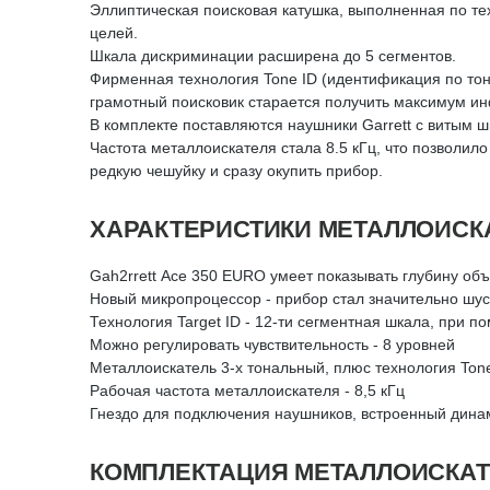
Эллиптическая поисковая катушка, выполненная по тех
целей.
Шкала дискриминации расширена до 5 сегментов.
Фирменная технология Tone ID (идентификация по тону
грамотный поисковик старается получить максимум инф
В комплекте поставляются наушники Garrett с витым ш
Частота металлоискателя стала 8.5 кГц, что позволил
редкую чешуйку и сразу окупить прибор.
ХАРАКТЕРИСТИКИ МЕТАЛЛОИСКА
Gah2rrett Асе 350 EURO умеет показывать глубину объ
Новый микропроцессор - прибор стал значительно шус
Технология Target ID - 12-ти сегментная шкала, при 
Можно регулировать чувствительность - 8 уровней
Металлоискатель 3-х тональный, плюс технология Ton
Рабочая частота металлоискателя - 8,5 кГц
Гнездо для подключения наушников, встроенный динам
КОМПЛЕКТАЦИЯ МЕТАЛЛОИСКАТЕ