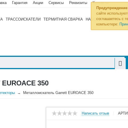
авка
Гарантия
Акции
Сервисы
Реквизиты
Контакты
Предупреждение
сайте используют
соглашаетесь с те
ТА
ТРАССОИСКАТЕЛИ
ТЕРМИТНАЯ СВАРКА
НАБОРЫ ИНСТРУМЕН
компьютере:
Прин
 EUROACE 350
етекторы
Металлоискатель Garrett EUROACE 350
Написать отзыв
АРТИ