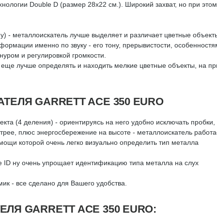
нологии Double D (размер 28х22 см.). Широкий захват, но при эт
) - металлоискатель лучше выделяет и различает цветные объекты,
ормации именно по звуку - его тону, прерывистости, особенностя
нуром и регулировкой громкости.
о еще лучше определять и находить мелкие цветные объекты, на п
ТЕЛЯ GARRETT ACE 350 EURO
екта (4 деления) - ориентируясь на него удобно исключать пробки
трее, плюс энергосбережение на высоте - металлоискатель работае
помощи которой очень легко визуально определить тип металла
e ID ну очень упрощает идентификацию типа металла на слух
ик - все сделано для Вашего удобства.
ЛЯ GARRETT ACE 350 EURO: