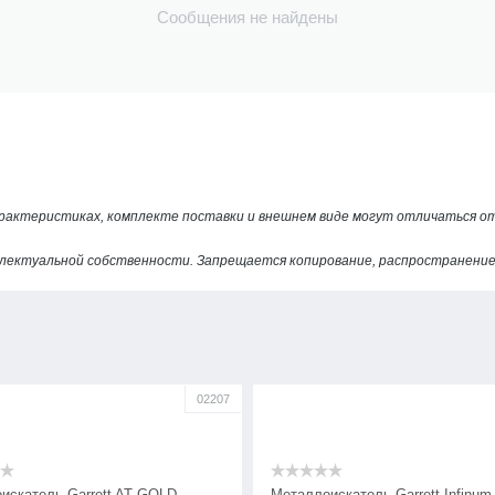
Сообщения не найдены
арактеристиках, комплекте поставки и внешнем виде могут отличаться 
лектуальной собственности. Запрещается копирование, распространение 
02207
искатель Garrett AT GOLD
Металлоискатель Garrett Infinum