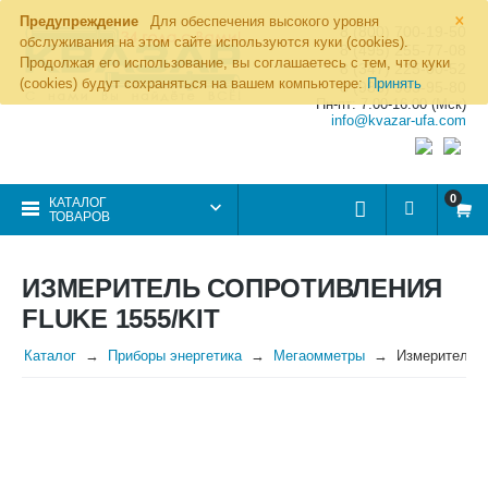
×
Предупреждение
Для обеспечения высокого уровня
8 (800) 700-19-50
обслуживания на этом сайте используются куки (cookies).
8 (495) 255-77-08
Продолжая его использование, вы соглашаетесь с тем, что куки
8 (347) 225-00-52
(cookies) будут сохраняться на вашем компьютере:
Принять
8 (986) 963-95-80
Пн-пт: 7.00-16.00 (Мск)
info@kvazar-ufa.com
0
КАТАЛОГ
ТОВАРОВ
ИЗМЕРИТЕЛЬ СОПРОТИВЛЕНИЯ
FLUKE 1555/KIT
Каталог
Приборы энергетика
Мегаомметры
Измеритель с