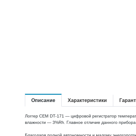
Описание
Характеристики
Гаран
Логгер CEM DT-171 — цифровой регистратор температу
влажности — 3%Rh. Главное отличие данного прибора 
Благодаря полной автономности и малому энергопотр