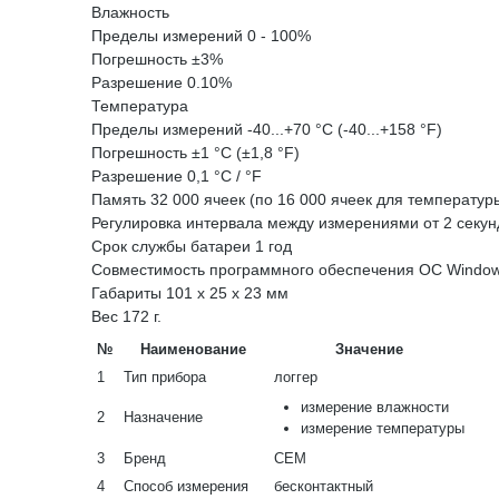
Влажность
Пределы измерений 0 - 100%
Погрешность ±3%
Разрешение 0.10%
Температура
Пределы измерений -40...+70 °С (-40...+158 °F)
Погрешность ±1 °C (±1,8 °F)
Разрешение 0,1 °C / °F
Память 32 000 ячеек (по 16 000 ячеек для температур
Регулировка интервала между измерениями от 2 секун
Срок службы батареи 1 год
Совместимость программного обеспечения ОС Windows
Габариты 101 х 25 х 23 мм
Вес 172 г.
№
Наименование
Значение
1
Тип прибора
логгер
измерение влажности
2
Назначение
измерение температуры
3
Бренд
СЕМ
4
Способ измерения
бесконтактный