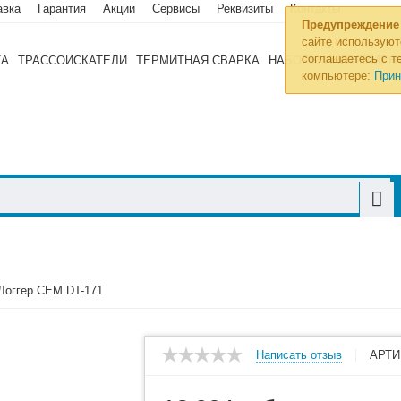
авка
Гарантия
Акции
Сервисы
Реквизиты
Контакты
Предупреждение
сайте используют
соглашаетесь с те
ТА
ТРАССОИСКАТЕЛИ
ТЕРМИТНАЯ СВАРКА
НАБОРЫ ИНСТРУМЕН
компьютере:
Прин
Логгер CEM DT-171
Написать отзыв
АРТИ