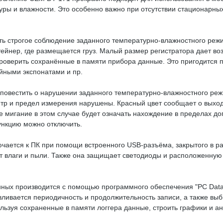
ы и влажности. Это особенно важно при отсутствии стационарных
 строгое соблюдение заданного температурно-влажностного режим
тейнер, где размещается груз. Малый размер регистратора дает во
 проверить сохранённые в памяти прибора данные. Это пригодится
йными экспонатами и пр.
овестить о нарушении заданного температурно-влажностного реж
тр и предел измерения нарушены. Красный цвет сообщает о выход
 мигание в этом случае будет означать нахождение в пределах д
ункцию можно отключить.
чается к ПК при помощи встроенного USB-разъёма, закрытого в р
влаги и пыли. Также она защищает светодиоды и расположенную н
ных производится с помощью программного обеспечения "PC Datalo
вливается периодичность и продолжительность записи, а также вы
льзуя сохраненные в памяти логгера данные, строить графики и ан