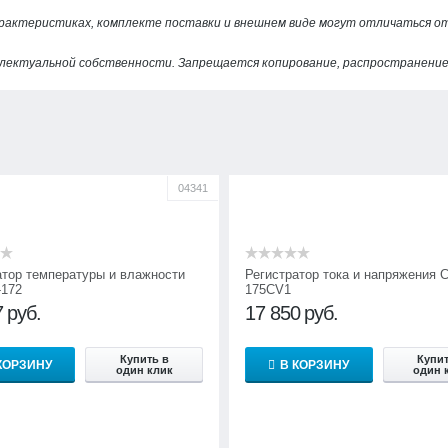
арактеристиках, комплекте поставки и внешнем виде могут отличаться 
лектуальной собственности. Запрещается копирование, распространение 
04341
атор температуры и влажности
Регистратор тока и напряжения 
172
175CV1
7
руб.
17 850
руб.
Купить в
Купит
КОРЗИНУ
В КОРЗИНУ
один клик
один 