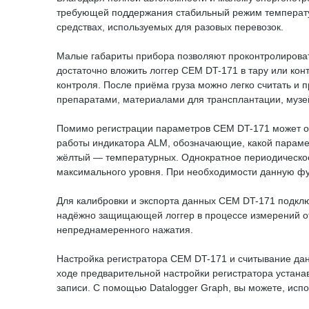
требующей поддержания стабильный режим температур
средствах, используемых для разовых перевозок.
Малые габариты прибора позволяют проконтролировать
достаточно вложить логгер CEM DT-171 в тару или кон
контроля. После приёма груза можно легко считать и
препаратами, материалами для трансплантации, музе
Помимо регистрации параметров CEM DT-171 может оп
работы индикатора ALM, обозначающие, какой параме
жёлтый — температурных. Однократное периодическое
максимального уровня. При необходимости данную ф
Для калибровки и экспорта данных CEM DT-171 подклю
надёжно защищающей логгер в процессе измерений от 
непреднамеренного нажатия.
Настройка регистратора CEM DT-171 и считывание дан
ходе предварительной настройки регистратора устана
записи. С помощью Datalogger Graph, вы можете, испо