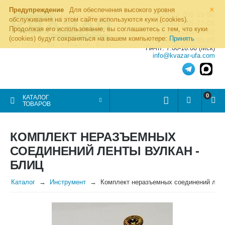
×
Предупреждение
Для обеспечения высокого уровня
8 (800) 700-19-50
обслуживания на этом сайте используются куки (cookies).
8 (495) 255-77-08
Продолжая его использование, вы соглашаетесь с тем, что куки
8 (347) 225-00-52
(cookies) будут сохраняться на вашем компьютере:
Принять
8 (986) 963-95-80
Пн-пт: 7.00-16.00 (Мск)
info@kvazar-ufa.com
0
КАТАЛОГ
ТОВАРОВ
КОМПЛЕКТ НЕРАЗЪЕМНЫХ
СОЕДИНЕНИЙ ЛЕНТЫ ВУЛКАН -
БЛИЦ
Каталог
Инструмент
Комплект неразъемных соединений лент