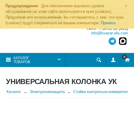
×
Предупреждение
Для обеспечения высокого уровня
8 (800) 700-19-50
обслуживания на этом сайте используются куки (cookies).
8 (495) 255-77-08
Продолжая его использование, вы соглашаетесь с тем, что куки
8 (347) 225-00-52
(cookies) будут сохраняться на вашем компьютере:
Принять
8 (986) 963-95-80
Пн-пт: 7.00-16.00 (Мск)
info@kvazar-ufa.com
0
КАТАЛОГ
ТОВАРОВ
УНИВЕРСАЛЬНАЯ КОЛОНКА УК
Каталог
Электрохимзащита
Стойки контрольно-измерительно