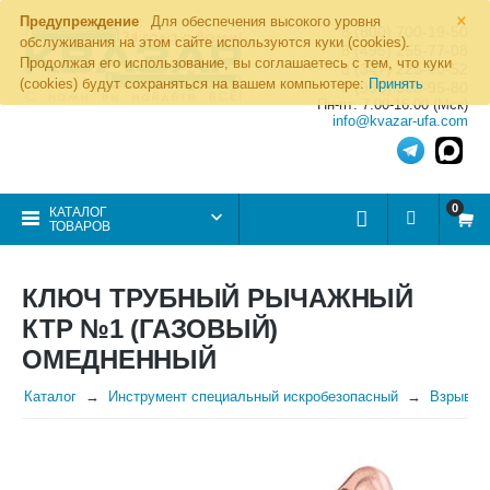
×
Предупреждение
Для обеспечения высокого уровня
8 (800) 700-19-50
обслуживания на этом сайте используются куки (cookies).
8 (495) 255-77-08
Продолжая его использование, вы соглашаетесь с тем, что куки
8 (347) 225-00-52
(cookies) будут сохраняться на вашем компьютере:
Принять
8 (986) 963-95-80
Пн-пт: 7.00-16.00 (Мск)
info@kvazar-ufa.com
0
КАТАЛОГ
ТОВАРОВ
КЛЮЧ ТРУБНЫЙ РЫЧАЖНЫЙ
КТР №1 (ГАЗОВЫЙ)
ОМЕДНЕННЫЙ
Каталог
Инструмент специальный искробезопасный
Взрывоб