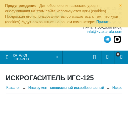
×
Предупреждение
Для обеспечения высокого уровня
8 (800) 700-19-50
обслуживания на этом сайте используются куки (cookies).
8 (495) 255-77-08
Продолжая его использование, вы соглашаетесь с тем, что куки
8 (347) 225-00-52
(cookies) будут сохраняться на вашем компьютере:
Принять
8 (986) 963-95-80
Пн-пт: 7.00-16.00 (Мск)
info@kvazar-ufa.com
0
КАТАЛОГ
ТОВАРОВ
ИСКРОГАСИТЕЛЬ ИГС-125
Каталог
Инструмент специальный искробезопасный
Искрога