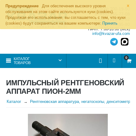
×
Предупреждение
Для обеспечения высокого уровня
8 (800) 700-19-50
обслуживания на этом сайте используются куки (cookies).
8 (495) 255-77-08
Продолжая его использование, вы соглашаетесь с тем, что куки
8 (347) 225-00-52
(cookies) будут сохраняться на вашем компьютере:
Принять
8 (986) 963-95-80
Пн-пт: 7.00-16.00 (Мск)
info@kvazar-ufa.com
0
КАТАЛОГ
ТОВАРОВ
ИМПУЛЬСНЫЙ РЕНТГЕНОВСКИЙ
АППАРАТ ПИОН-2ММ
Каталог
Рентгеновская аппаратура, негатоскопы, денситометры